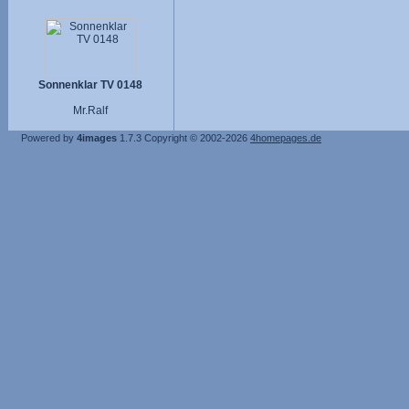
Sonnenklar TV 0148
Mr.Ralf
Powered by
4images
1.7.3
Copyright © 2002-2026
4homepages.de