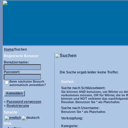
Home
/Suchen
Suchen
Registrierte Benutzer
Benutzername:
Passwort:
Die Suche ergab leider keine Treffer.
Beim nächsten Besuch
Suchen
automatisch anmelden?
Suche nach Schlüsselwort:
Sie können AND benutzen, um Wörter zu defi
vorkommen müssen, OR für Wörter, die im R
können und NOT verbietet das nachfolgend
»
Password vergessen
Resultat. Benutzen Sie * als Platzhalter.
»
Registrierung
Suche nach Username:
Benutzen Sie * als Platzhalter.
Sprache
Verknüpfung:
Infos
Kategorie: