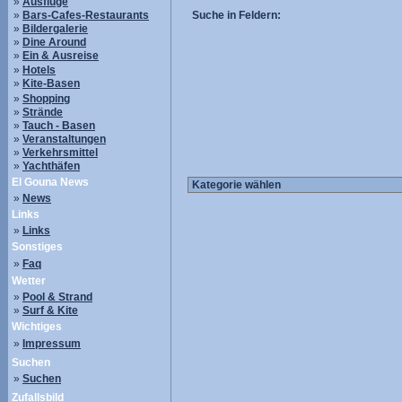
»
Ausflüge
»
Bars-Cafes-Restaurants
Suche in Feldern:
»
Bildergalerie
»
Dine Around
»
Ein & Ausreise
»
Hotels
»
Kite-Basen
»
Shopping
»
Strände
»
Tauch - Basen
»
Veranstaltungen
»
Verkehrsmittel
»
Yachthäfen
El Gouna News
»
News
Links
»
Links
Sonstiges
»
Faq
Wetter
»
Pool & Strand
»
Surf & Kite
Wichtiges
»
Impressum
Suchen
»
Suchen
Zufallsbild