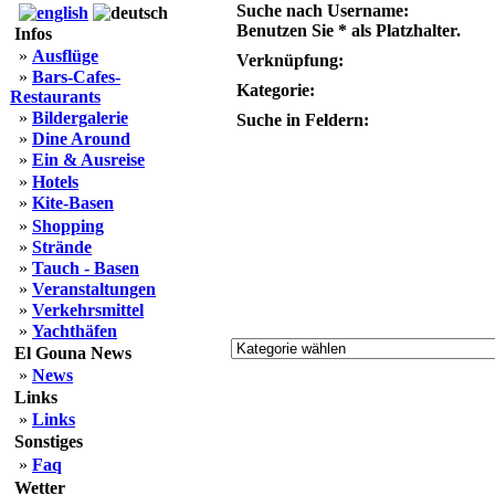
Suche nach Username:
Benutzen Sie * als Platzhalter.
Infos
»
Ausflüge
Verknüpfung:
»
Bars-Cafes-
Kategorie:
Restaurants
»
Bildergalerie
Suche in Feldern:
»
Dine Around
»
Ein & Ausreise
»
Hotels
»
Kite-Basen
»
Shopping
»
Strände
»
Tauch - Basen
»
Veranstaltungen
»
Verkehrsmittel
»
Yachthäfen
El Gouna News
»
News
Links
»
Links
Sonstiges
»
Faq
Wetter