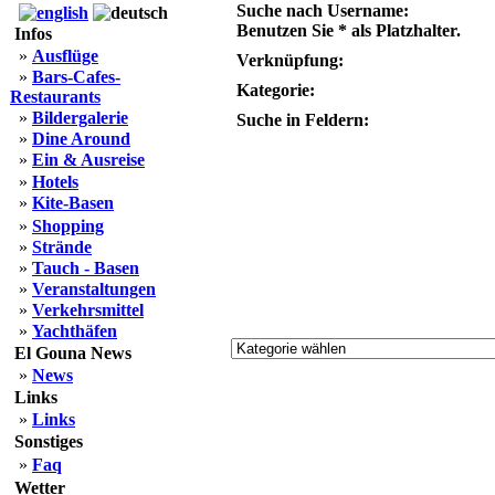
Suche nach Username:
Benutzen Sie * als Platzhalter.
Infos
»
Ausflüge
Verknüpfung:
»
Bars-Cafes-
Kategorie:
Restaurants
»
Bildergalerie
Suche in Feldern:
»
Dine Around
»
Ein & Ausreise
»
Hotels
»
Kite-Basen
»
Shopping
»
Strände
»
Tauch - Basen
»
Veranstaltungen
»
Verkehrsmittel
»
Yachthäfen
El Gouna News
»
News
Links
»
Links
Sonstiges
»
Faq
Wetter