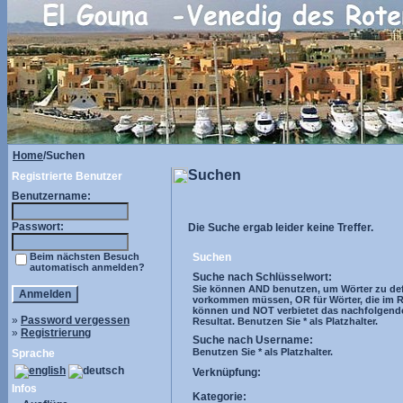
Home
/Suchen
Suchen
Registrierte Benutzer
Benutzername:
Passwort:
Die Suche ergab leider keine Treffer.
Beim nächsten Besuch
Suchen
automatisch anmelden?
Suche nach Schlüsselwort:
Sie können AND benutzen, um Wörter zu defi
vorkommen müssen, OR für Wörter, die im R
können und NOT verbietet das nachfolgend
»
Password vergessen
Resultat. Benutzen Sie * als Platzhalter.
»
Registrierung
Suche nach Username:
Benutzen Sie * als Platzhalter.
Sprache
Verknüpfung:
Infos
Kategorie: