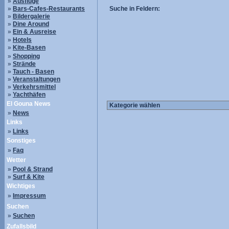
»
Ausflüge
»
Bars-Cafes-Restaurants
Suche in Feldern:
»
Bildergalerie
»
Dine Around
»
Ein & Ausreise
»
Hotels
»
Kite-Basen
»
Shopping
»
Strände
»
Tauch - Basen
»
Veranstaltungen
»
Verkehrsmittel
»
Yachthäfen
El Gouna News
»
News
Links
»
Links
Sonstiges
»
Faq
Wetter
»
Pool & Strand
»
Surf & Kite
Wichtiges
»
Impressum
Suchen
»
Suchen
Zufallsbild