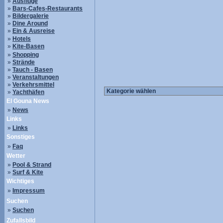
»
Ausflüge
»
Bars-Cafes-Restaurants
»
Bildergalerie
»
Dine Around
»
Ein & Ausreise
»
Hotels
»
Kite-Basen
»
Shopping
»
Strände
»
Tauch - Basen
»
Veranstaltungen
»
Verkehrsmittel
»
Yachthäfen
El Gouna News
»
News
Links
»
Links
Sonstiges
»
Faq
Wetter
»
Pool & Strand
»
Surf & Kite
Wichtiges
»
Impressum
Suchen
»
Suchen
Zufallsbild