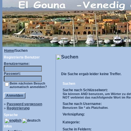
Home
/Suchen
Suchen
Registrierte Benutzer
Benutzername:
Passwort:
Die Suche ergab leider keine Treffer.
Beim nächsten Besuch
Suchen
automatisch anmelden?
Suche nach Schlüsselwort:
Sie können AND benutzen, um Wörter zu def
NOT verbietet das nachfolgende Wort im Resul
Suche nach Username:
»
Password vergessen
Benutzen Sie * als Platzhalter.
»
Registrierung
Verknüpfung:
Sprache
Kategorie:
Infos
Suche in Feldern: