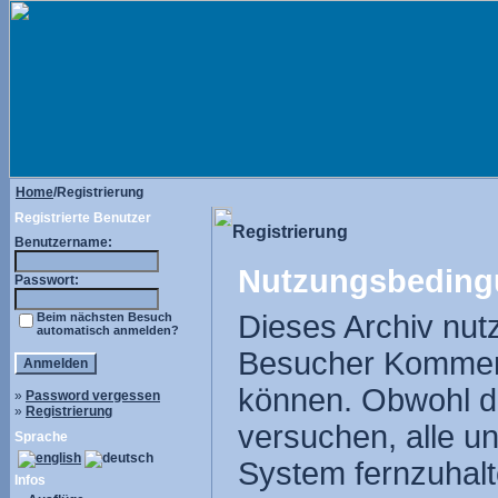
Home
/Registrierung
Registrierte Benutzer
Registrierung
Benutzername:
Nutzungsbeding
Passwort:
Dieses Archiv nut
Beim nächsten Besuch
automatisch anmelden?
Besucher Komment
können. Obwohl di
»
Password vergessen
»
Registrierung
versuchen, alle u
Sprache
System fernzuhalte
Infos