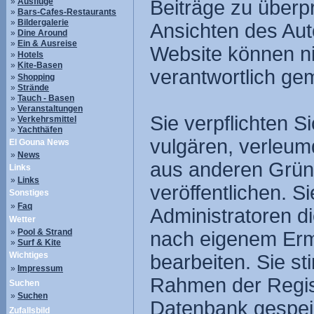
»
Ausflüge
Beiträge zu überpr
»
Bars-Cafes-Restaurants
»
Bildergalerie
Ansichten des Aut
»
Dine Around
»
Ein & Ausreise
Website können nic
»
Hotels
»
Kite-Basen
verantwortlich ge
»
Shopping
»
Strände
»
Tauch - Basen
»
Veranstaltungen
Sie verpflichten S
»
Verkehrsmittel
»
Yachthäfen
vulgären, verleum
El Gouna News
»
News
aus anderen Gründ
Links
»
Links
veröffentlichen. 
Sonstiges
»
Faq
Administratoren d
Wetter
»
Pool & Strand
nach eigenem Erm
»
Surf & Kite
Wichtiges
bearbeiten. Sie s
»
Impressum
Rahmen der Regist
Suchen
»
Suchen
Datenbank gespei
Zufallsbild