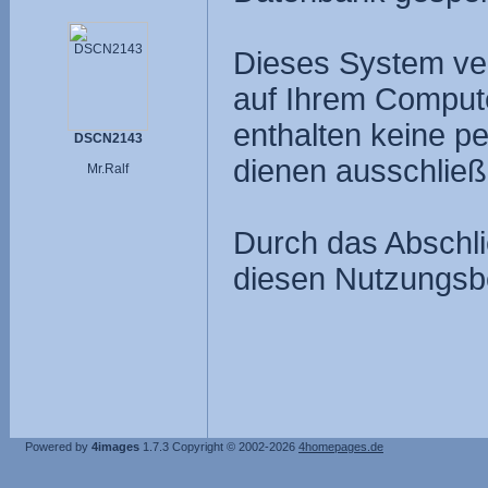
Dieses System ve
auf Ihrem Compute
enthalten keine p
DSCN2143
dienen ausschließ
Mr.Ralf
Durch das Abschli
diesen Nutzungsb
Powered by
4images
1.7.3
Copyright © 2002-2026
4homepages.de