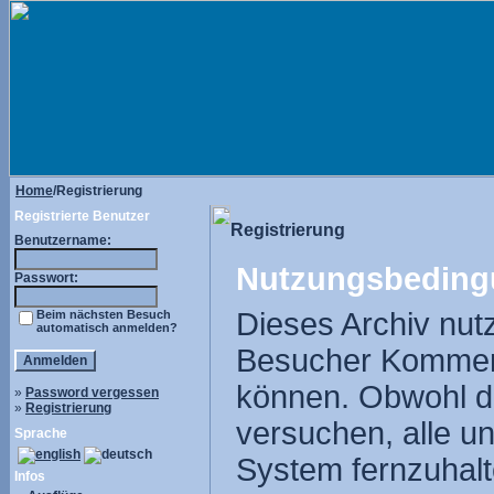
Home
/Registrierung
Registrierte Benutzer
Registrierung
Benutzername:
Nutzungsbeding
Passwort:
Dieses Archiv nut
Beim nächsten Besuch
automatisch anmelden?
Besucher Komment
können. Obwohl di
»
Password vergessen
»
Registrierung
versuchen, alle u
Sprache
System fernzuhalte
Infos