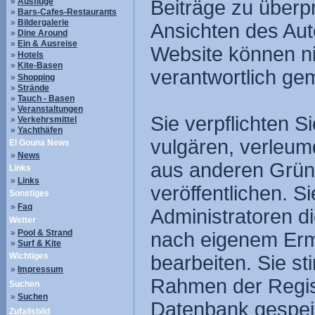
»
Ausflüge
Beiträge zu überpr
»
Bars-Cafes-Restaurants
»
Bildergalerie
Ansichten des Aut
»
Dine Around
»
Ein & Ausreise
Website können nic
»
Hotels
»
Kite-Basen
verantwortlich ge
»
Shopping
»
Strände
»
Tauch - Basen
»
Veranstaltungen
Sie verpflichten S
»
Verkehrsmittel
»
Yachthäfen
vulgären, verleum
El Gouna News
»
News
aus anderen Gründ
Links
»
Links
veröffentlichen. 
Sonstiges
»
Faq
Administratoren d
Wetter
»
Pool & Strand
nach eigenem Erm
»
Surf & Kite
Wichtiges
bearbeiten. Sie s
»
Impressum
Rahmen der Regist
Suchen
»
Suchen
Datenbank gespei
Zufallsbild