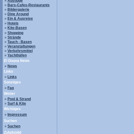
»
Ausflüge
»
Bars-Cafes-Restaurants
»
Bildergalerie
»
Dine Around
»
Ein & Ausreise
»
Hotels
»
Kite-Basen
»
Shopping
»
Strände
»
Tauch - Basen
»
Veranstaltungen
»
Verkehrsmittel
»
Yachthäfen
El Gouna News
»
News
Links
»
Links
Sonstiges
»
Faq
Wetter
»
Pool & Strand
»
Surf & Kite
Wichtiges
»
Impressum
Suchen
»
Suchen
Zufallsbild