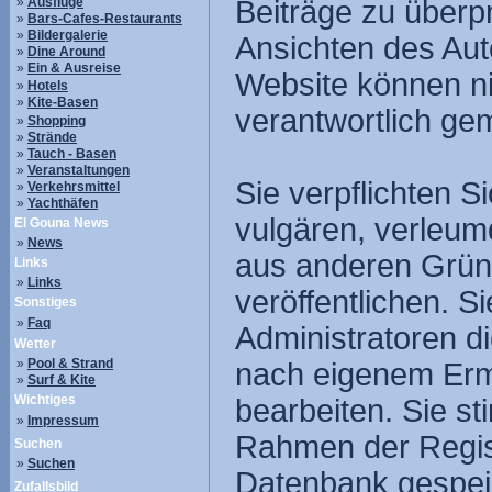
»
Ausflüge
Beiträge zu überpr
»
Bars-Cafes-Restaurants
»
Bildergalerie
Ansichten des Aut
»
Dine Around
»
Ein & Ausreise
Website können nic
»
Hotels
»
Kite-Basen
verantwortlich ge
»
Shopping
»
Strände
»
Tauch - Basen
»
Veranstaltungen
Sie verpflichten S
»
Verkehrsmittel
»
Yachthäfen
vulgären, verleum
El Gouna News
»
News
aus anderen Gründ
Links
»
Links
veröffentlichen. 
Sonstiges
»
Faq
Administratoren d
Wetter
»
Pool & Strand
nach eigenem Erm
»
Surf & Kite
Wichtiges
bearbeiten. Sie s
»
Impressum
Rahmen der Regist
Suchen
»
Suchen
Datenbank gespei
Zufallsbild