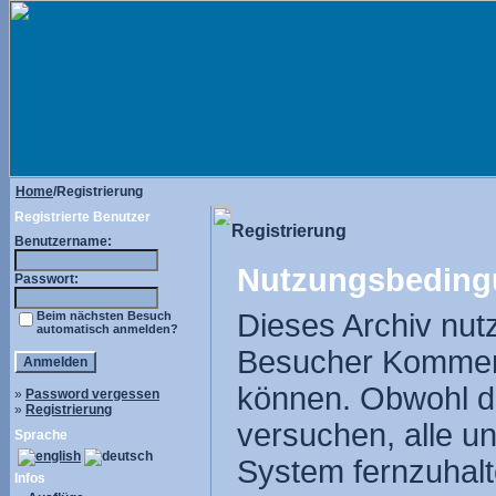
Home
/Registrierung
Registrierte Benutzer
Registrierung
Benutzername:
Nutzungsbeding
Passwort:
Dieses Archiv nut
Beim nächsten Besuch
automatisch anmelden?
Besucher Komment
können. Obwohl di
»
Password vergessen
»
Registrierung
versuchen, alle u
Sprache
System fernzuhalte
Infos