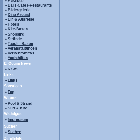
»
Ausflüge
»
Bars-Cafes-Restaurants
»
Bildergalerie
»
Dine Around
»
Ein & Ausreise
»
Hotels
»
Kite-Basen
»
Shopping
»
Strände
»
Tauch - Basen
»
Veranstaltungen
»
Verkehrsmittel
»
Yachthäfen
El Gouna News
»
News
Links
»
Links
Sonstiges
»
Faq
Wetter
»
Pool & Strand
»
Surf & Kite
Wichtiges
»
Impressum
Suchen
»
Suchen
Zufallsbild