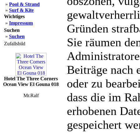
obszönen, vulg
»
Pool & Strand
»
Surf & Kite
gewaltverherrl
Wichtiges
»
Impressum
Gründen strafba
Suchen
»
Suchen
Sie räumen den
Zufallsbild
Administratore
Beiträge nach 
Hotel The Three Corners
oder zu bearbe
Ocean View El Gouna 018
dass die im Ra
Mr.Ralf
erhobenen Date
gespeichert we