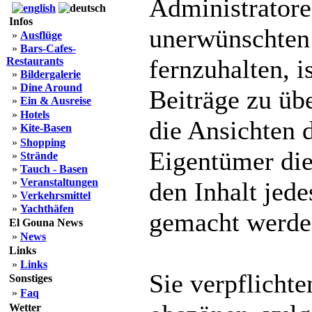
Administratoren
Infos
unerwünschten
»
Ausflüge
»
Bars-Cafes-
fernzuhalten, i
Restaurants
»
Bildergalerie
»
Dine Around
Beiträge zu üb
»
Ein & Ausreise
»
Hotels
die Ansichten 
»
Kite-Basen
»
Shopping
Eigentümer die
»
Strände
»
Tauch - Basen
»
Veranstaltungen
den Inhalt jede
»
Verkehrsmittel
»
Yachthäfen
gemacht werde
El Gouna News
»
News
Links
»
Links
Sie verpflichte
Sonstiges
»
Faq
Wetter