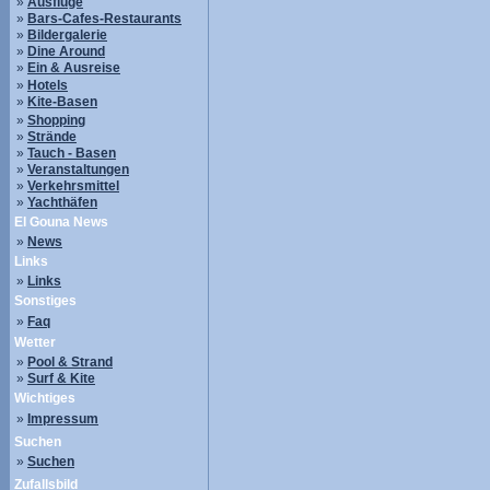
»
Ausflüge
»
Bars-Cafes-Restaurants
»
Bildergalerie
»
Dine Around
»
Ein & Ausreise
»
Hotels
»
Kite-Basen
»
Shopping
»
Strände
»
Tauch - Basen
»
Veranstaltungen
»
Verkehrsmittel
»
Yachthäfen
El Gouna News
»
News
Links
»
Links
Sonstiges
»
Faq
Wetter
»
Pool & Strand
»
Surf & Kite
Wichtiges
»
Impressum
Suchen
»
Suchen
Zufallsbild