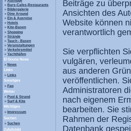
»
Ausflüge
Beiträge zu überpr
»
Bars-Cafes-Restaurants
»
Bildergalerie
Ansichten des Aut
»
Dine Around
»
Ein & Ausreise
Website können nic
»
Hotels
»
Kite-Basen
verantwortlich ge
»
Shopping
»
Strände
»
Tauch - Basen
»
Veranstaltungen
Sie verpflichten S
»
Verkehrsmittel
»
Yachthäfen
vulgären, verleum
El Gouna News
»
News
aus anderen Gründ
Links
»
Links
veröffentlichen. 
Sonstiges
»
Faq
Administratoren d
Wetter
»
Pool & Strand
nach eigenem Erm
»
Surf & Kite
Wichtiges
bearbeiten. Sie s
»
Impressum
Rahmen der Regist
Suchen
»
Suchen
Datenbank gespei
Zufallsbild