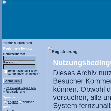
Home
/Registrierung
Registrierte Benutzer
Registrierung
Benutzername:
Nutzungsbeding
Passwort:
Dieses Archiv nut
Beim nächsten Besuch
automatisch anmelden?
Besucher Komment
können. Obwohl di
»
Password vergessen
»
Registrierung
versuchen, alle u
Sprache
System fernzuhalte
Infos