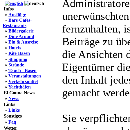
Administratoren
Infos
unerwünschten
»
Ausflüge
»
Bars-Cafes-
fernzuhalten, i
Restaurants
»
Bildergalerie
»
Dine Around
Beiträge zu üb
»
Ein & Ausreise
»
Hotels
die Ansichten 
»
Kite-Basen
»
Shopping
Eigentümer die
»
Strände
»
Tauch - Basen
»
Veranstaltungen
den Inhalt jede
»
Verkehrsmittel
»
Yachthäfen
gemacht werde
El Gouna News
»
News
Links
»
Links
Sie verpflichte
Sonstiges
»
Faq
Wetter