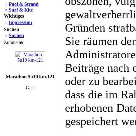
obszönen, vulg
»
Pool & Strand
»
Surf & Kite
gewaltverherrl
Wichtiges
»
Impressum
Gründen strafba
Suchen
»
Suchen
Sie räumen den
Zufallsbild
Administratore
Beiträge nach 
Marathon 5u10 km-121
oder zu bearbe
Gast
dass die im Ra
erhobenen Date
gespeichert we