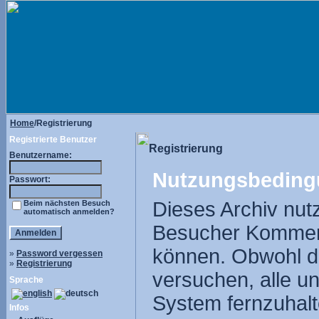
Home
/Registrierung
Registrierte Benutzer
Registrierung
Benutzername:
Nutzungsbeding
Passwort:
Dieses Archiv nut
Beim nächsten Besuch
automatisch anmelden?
Besucher Komment
können. Obwohl di
»
Password vergessen
»
Registrierung
versuchen, alle u
Sprache
System fernzuhalte
Infos