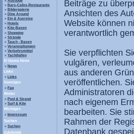
»
Ausflüge
Beiträge zu überpr
»
Bars-Cafes-Restaurants
»
Bildergalerie
Ansichten des Aut
»
Dine Around
»
Ein & Ausreise
Website können nic
»
Hotels
»
Kite-Basen
verantwortlich ge
»
Shopping
»
Strände
»
Tauch - Basen
»
Veranstaltungen
Sie verpflichten S
»
Verkehrsmittel
»
Yachthäfen
vulgären, verleum
El Gouna News
»
News
aus anderen Gründ
Links
»
Links
veröffentlichen. 
Sonstiges
»
Faq
Administratoren d
Wetter
»
Pool & Strand
nach eigenem Erm
»
Surf & Kite
Wichtiges
bearbeiten. Sie s
»
Impressum
Rahmen der Regist
Suchen
»
Suchen
Datenbank gespei
Zufallsbild