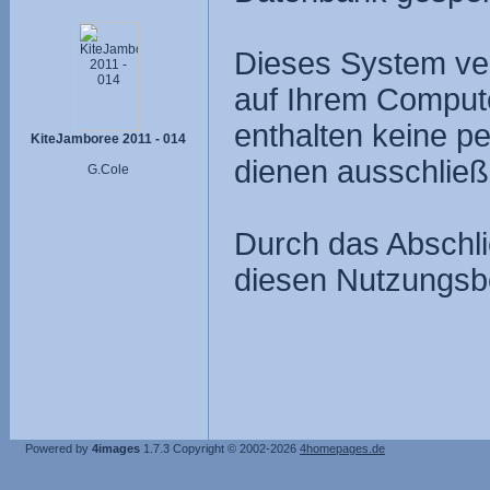
Dieses System ve
auf Ihrem Compute
enthalten keine p
KiteJamboree 2011 - 014
dienen ausschließ
G.Cole
Durch das Abschli
diesen Nutzungsb
Powered by
4images
1.7.3
Copyright © 2002-2026
4homepages.de