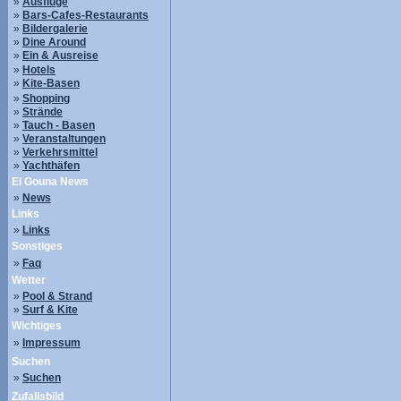
»
Ausflüge
»
Bars-Cafes-Restaurants
»
Bildergalerie
»
Dine Around
»
Ein & Ausreise
»
Hotels
»
Kite-Basen
»
Shopping
»
Strände
»
Tauch - Basen
»
Veranstaltungen
»
Verkehrsmittel
»
Yachthäfen
El Gouna News
»
News
Links
»
Links
Sonstiges
»
Faq
Wetter
»
Pool & Strand
»
Surf & Kite
Wichtiges
»
Impressum
Suchen
»
Suchen
Zufallsbild