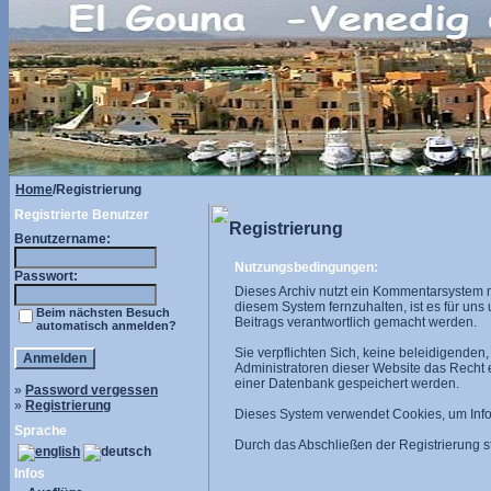
Home
/Registrierung
Registrierte Benutzer
Registrierung
Benutzername:
Nutzungsbedingungen:
Passwort:
Dieses Archiv nutzt ein Kommentarsystem 
diesem System fernzuhalten, ist es für uns
Beim nächsten Besuch
Beitrags verantwortlich gemacht werden.
automatisch anmelden?
Sie verpflichten Sich, keine beleidigende
Administratoren dieser Website das Recht
einer Datenbank gespeichert werden.
»
Password vergessen
»
Registrierung
Dieses System verwendet Cookies, um Infor
Sprache
Durch das Abschließen der Registrierung
Infos