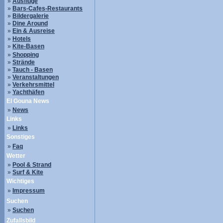
»
Ausflüge
»
Bars-Cafes-Restaurants
»
Bildergalerie
»
Dine Around
»
Ein & Ausreise
»
Hotels
»
Kite-Basen
»
Shopping
»
Strände
»
Tauch - Basen
»
Veranstaltungen
»
Verkehrsmittel
»
Yachthäfen
El Gouna News
»
News
Links
»
Links
Sonstiges
»
Faq
Wetter
»
Pool & Strand
»
Surf & Kite
Wichtiges
»
Impressum
Suchen
»
Suchen
Zufallsbild