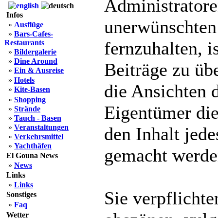
Administratoren
Infos
unerwünschten
»
Ausflüge
»
Bars-Cafes-
fernzuhalten, i
Restaurants
»
Bildergalerie
»
Dine Around
Beiträge zu üb
»
Ein & Ausreise
»
Hotels
die Ansichten 
»
Kite-Basen
»
Shopping
Eigentümer die
»
Strände
»
Tauch - Basen
»
Veranstaltungen
den Inhalt jede
»
Verkehrsmittel
»
Yachthäfen
gemacht werde
El Gouna News
»
News
Links
»
Links
Sie verpflichte
Sonstiges
»
Faq
Wetter