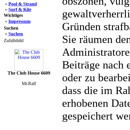
obszönen, vulg
»
Pool & Strand
»
Surf & Kite
gewaltverherrl
Wichtiges
»
Impressum
Gründen strafba
Suchen
»
Suchen
Sie räumen den
Zufallsbild
Administratore
Beiträge nach 
The Club House 6609
oder zu bearbe
Mr.Ralf
dass die im Ra
erhobenen Date
gespeichert we