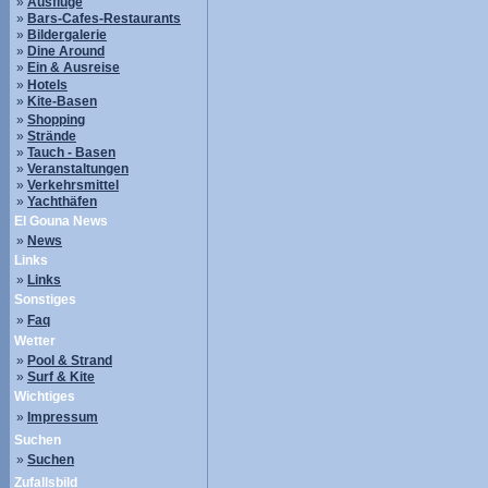
»
Ausflüge
»
Bars-Cafes-Restaurants
»
Bildergalerie
»
Dine Around
»
Ein & Ausreise
»
Hotels
»
Kite-Basen
»
Shopping
»
Strände
»
Tauch - Basen
»
Veranstaltungen
»
Verkehrsmittel
»
Yachthäfen
El Gouna News
»
News
Links
»
Links
Sonstiges
»
Faq
Wetter
»
Pool & Strand
»
Surf & Kite
Wichtiges
»
Impressum
Suchen
»
Suchen
Zufallsbild