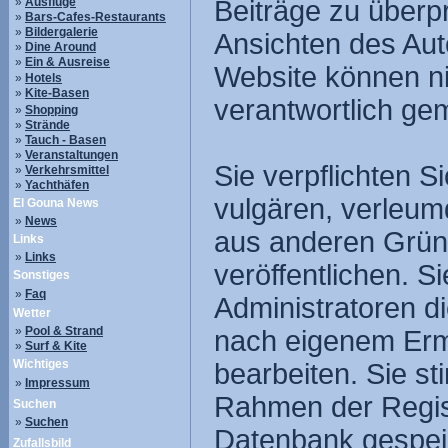
»
Ausflüge
Beiträge zu überpr
»
Bars-Cafes-Restaurants
»
Bildergalerie
Ansichten des Aut
»
Dine Around
»
Ein & Ausreise
Website können nic
»
Hotels
»
Kite-Basen
verantwortlich ge
»
Shopping
»
Strände
»
Tauch - Basen
»
Veranstaltungen
Sie verpflichten S
»
Verkehrsmittel
»
Yachthäfen
vulgären, verleum
El Gouna News
»
News
aus anderen Gründ
Links
»
Links
veröffentlichen. 
Sonstiges
»
Faq
Administratoren d
Wetter
»
Pool & Strand
nach eigenem Erm
»
Surf & Kite
Wichtiges
bearbeiten. Sie s
»
Impressum
Rahmen der Regist
Suchen
»
Suchen
Datenbank gespei
Zufallsbild