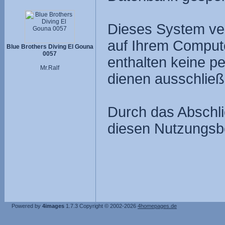
Dieses System ve
auf Ihrem Compute
Blue Brothers Diving El Gouna
0057
enthalten keine p
Mr.Ralf
dienen ausschließ
Durch das Abschli
diesen Nutzungsb
Powered by
4images
1.7.3
Copyright © 2002-2026
4homepages.de