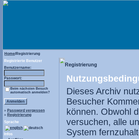
Home
/Registrierung
Registrierte Benutzer
Registrierung
Benutzername:
Nutzungsbeding
Passwort:
Dieses Archiv nut
Beim nächsten Besuch
automatisch anmelden?
Besucher Komment
können. Obwohl di
»
Password vergessen
»
Registrierung
versuchen, alle u
Sprache
System fernzuhalte
Infos