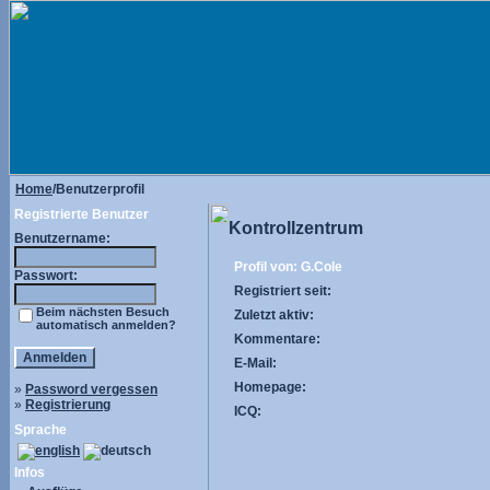
Home
/Benutzerprofil
Registrierte Benutzer
Kontrollzentrum
Benutzername:
Profil von: G.Cole
Passwort:
Registriert seit:
Beim nächsten Besuch
Zuletzt aktiv:
automatisch anmelden?
Kommentare:
E-Mail:
Homepage:
»
Password vergessen
»
Registrierung
ICQ:
Sprache
Infos