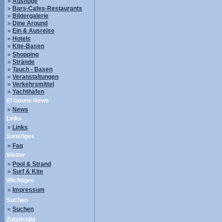
»
Ausflüge
»
Bars-Cafes-Restaurants
»
Bildergalerie
»
Dine Around
»
Ein & Ausreise
»
Hotels
»
Kite-Basen
»
Shopping
»
Strände
»
Tauch - Basen
»
Veranstaltungen
»
Verkehrsmittel
»
Yachthäfen
El Gouna News
»
News
Links
»
Links
Sonstiges
»
Faq
Wetter
»
Pool & Strand
»
Surf & Kite
Wichtiges
»
Impressum
Suchen
»
Suchen
Zufallsbild