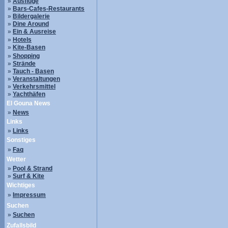
»
Ausflüge
»
Bars-Cafes-Restaurants
»
Bildergalerie
»
Dine Around
»
Ein & Ausreise
»
Hotels
»
Kite-Basen
»
Shopping
»
Strände
»
Tauch - Basen
»
Veranstaltungen
»
Verkehrsmittel
»
Yachthäfen
El Gouna News
»
News
Links
»
Links
Sonstiges
»
Faq
Wetter
»
Pool & Strand
»
Surf & Kite
Wichtiges
»
Impressum
Suchen
»
Suchen
Zufallsbild