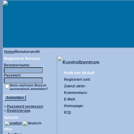
Home
/Benutzerprofil
Registrierte Benutzer
Kontrollzentrum
Benutzername:
Profil von: Mr.Ralf
Passwort:
Registriert seit:
Beim nächsten Besuch
Zuletzt aktiv:
automatisch anmelden?
Kommentare:
E-Mail:
Homepage:
»
Password vergessen
»
Registrierung
ICQ:
Sprache
Infos