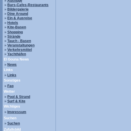
»
Ausflüge
»
Bars-Cafes-Restaurants
»
Bildergalerie
»
Dine Around
»
Ein & Ausreise
»
Hotels
»
Kite-Basen
»
Shopping
»
Strände
»
Tauch - Basen
»
Veranstaltungen
»
Verkehrsmittel
»
Yachthäfen
El Gouna News
»
News
Links
»
Links
Sonstiges
»
Faq
Wetter
»
Pool & Strand
»
Surf & Kite
Wichtiges
»
Impressum
Suchen
»
Suchen
Zufallsbild