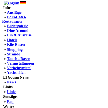
Infos
»
Ausflüge
»
Bars-Cafes-
Restaurants
»
Bildergalerie
»
Dine Around
»
Ein & Ausreise
»
Hotels
»
Kite-Basen
»
Shopping
»
Strände
»
Tauch - Basen
»
Veranstaltungen
»
Verkehrsmittel
»
Yachthäfen
El Gouna News
»
News
Links
»
Links
Sonstiges
»
Faq
Wetter