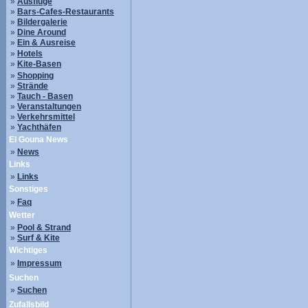
»
Ausflüge
»
Bars-Cafes-Restaurants
»
Bildergalerie
»
Dine Around
»
Ein & Ausreise
»
Hotels
»
Kite-Basen
»
Shopping
»
Strände
»
Tauch - Basen
»
Veranstaltungen
»
Verkehrsmittel
»
Yachthäfen
El Gouna News
»
News
Links
»
Links
Sonstiges
»
Faq
Wetter
»
Pool & Strand
»
Surf & Kite
Wichtiges
»
Impressum
Suchen
»
Suchen
Zufallsbild