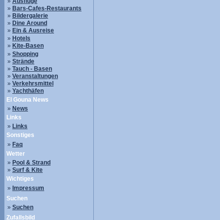
»
Ausflüge
»
Bars-Cafes-Restaurants
»
Bildergalerie
»
Dine Around
»
Ein & Ausreise
»
Hotels
»
Kite-Basen
»
Shopping
»
Strände
»
Tauch - Basen
»
Veranstaltungen
»
Verkehrsmittel
»
Yachthäfen
El Gouna News
»
News
Links
»
Links
Sonstiges
»
Faq
Wetter
»
Pool & Strand
»
Surf & Kite
Wichtiges
»
Impressum
Suchen
»
Suchen
Zufallsbild