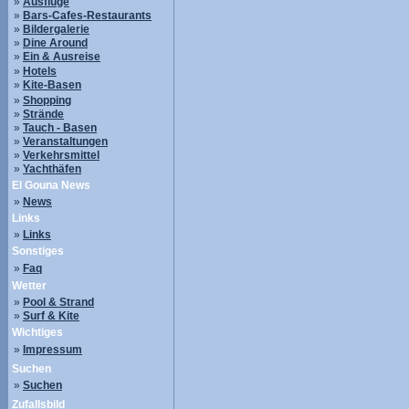
»
Ausflüge
»
Bars-Cafes-Restaurants
»
Bildergalerie
»
Dine Around
»
Ein & Ausreise
»
Hotels
»
Kite-Basen
»
Shopping
»
Strände
»
Tauch - Basen
»
Veranstaltungen
»
Verkehrsmittel
»
Yachthäfen
El Gouna News
»
News
Links
»
Links
Sonstiges
»
Faq
Wetter
»
Pool & Strand
»
Surf & Kite
Wichtiges
»
Impressum
Suchen
»
Suchen
Zufallsbild