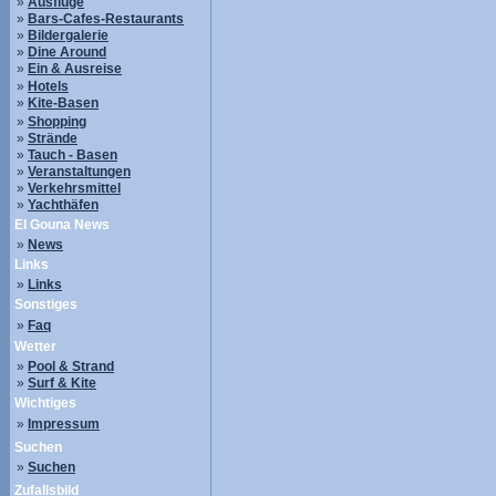
»
Ausflüge
»
Bars-Cafes-Restaurants
»
Bildergalerie
»
Dine Around
»
Ein & Ausreise
»
Hotels
»
Kite-Basen
»
Shopping
»
Strände
»
Tauch - Basen
»
Veranstaltungen
»
Verkehrsmittel
»
Yachthäfen
El Gouna News
»
News
Links
»
Links
Sonstiges
»
Faq
Wetter
»
Pool & Strand
»
Surf & Kite
Wichtiges
»
Impressum
Suchen
»
Suchen
Zufallsbild