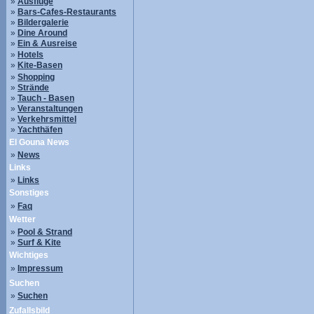
»
Ausflüge
»
Bars-Cafes-Restaurants
»
Bildergalerie
»
Dine Around
»
Ein & Ausreise
»
Hotels
»
Kite-Basen
»
Shopping
»
Strände
»
Tauch - Basen
»
Veranstaltungen
»
Verkehrsmittel
»
Yachthäfen
El Gouna News
»
News
Links
»
Links
Sonstiges
»
Faq
Wetter
»
Pool & Strand
»
Surf & Kite
Wichtiges
»
Impressum
Suchen
»
Suchen
Zufallsbild