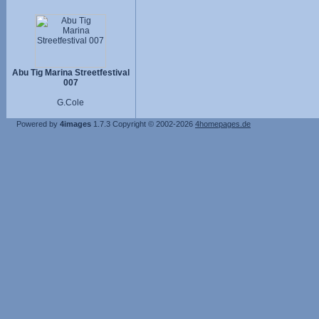
Abu Tig Marina Streetfestival
007
G.Cole
Powered by
4images
1.7.3
Copyright © 2002-2026
4homepages.de