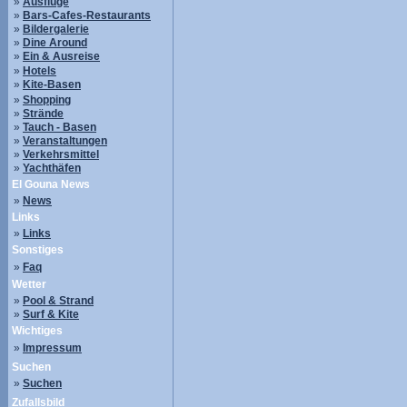
»
Ausflüge
»
Bars-Cafes-Restaurants
»
Bildergalerie
»
Dine Around
»
Ein & Ausreise
»
Hotels
»
Kite-Basen
»
Shopping
»
Strände
»
Tauch - Basen
»
Veranstaltungen
»
Verkehrsmittel
»
Yachthäfen
El Gouna News
»
News
Links
»
Links
Sonstiges
»
Faq
Wetter
»
Pool & Strand
»
Surf & Kite
Wichtiges
»
Impressum
Suchen
»
Suchen
Zufallsbild