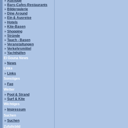
»
Ausflüge
»
Bars-Cafes-Restaurants
»
Bildergalerie
»
Dine Around
»
Ein & Ausreise
»
Hotels
»
Kite-Basen
»
Shopping
»
Strände
»
Tauch - Basen
»
Veranstaltungen
»
Verkehrsmittel
»
Yachthäfen
El Gouna News
»
News
Links
»
Links
Sonstiges
»
Faq
Wetter
»
Pool & Strand
»
Surf & Kite
Wichtiges
»
Impressum
Suchen
»
Suchen
Zufallsbild