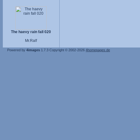
The haevy rain fall 020
Mr.Ralf
Powered by
4images
1.7.3
Copyright © 2002-2026
4homepages.de