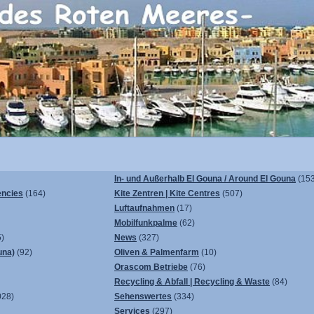
In- und Außerhalb El Gouna / Around El Gouna
(153
encies
(164)
Kite Zentren | Kite Centres
(507)
Luftaufnahmen
(17)
Mobilfunkpalme
(62)
)
News
(327)
una)
(92)
Oliven & Palmenfarm
(10)
Orascom Betriebe
(76)
Recycling & Abfall | Recycling & Waste
(84)
028)
Sehenswertes
(334)
Services
(297)