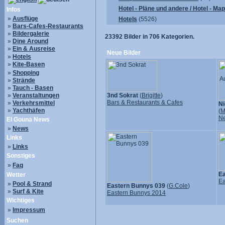
Hotel - Pläne und andere / Hotel - Ma
Infos
»
Ausflüge
Hotels
(5526)
»
Bars-Cafes-Restaurants
»
Bildergalerie
23392
Bilder in
706
Kategorien.
»
Dine Around
»
Ein & Ausreise
Neue Bilder
»
Hotels
»
Kite-Basen
»
Shopping
»
Strände
»
Tauch - Basen
»
Veranstaltungen
3nd Sokrat
(
Brigitte
)
Bars & Restaurants & Cafes
»
Verkehrsmittel
Ni
»
Yachthäfen
(
M
N
El Gouna News
»
News
Links
»
Links
Sonstiges
»
Faq
Ea
Wetter
Ea
»
Pool & Strand
Eastern Bunnys 039
(
G.Cole
)
»
Surf & Kite
Eastern Bunnys 2014
Wichtiges
»
Impressum
Suchen