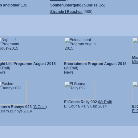
ps and other
(19)
Sonnenuntergang | Sunrise
(65)
Strände | Beaches
(585)
Mi
Mis
ght Life Programm August-2015
Entertaiment Program August-2015
r.Ralf
)
(
Mr.Ralf
)
ews
News
El Gouna Rally 092
(
Mr.Ralf
)
El Gouna Rally Cup 2014
El 
stern Bunnys 028
(
G.Cole
)
El 
stern Bunnys 2014