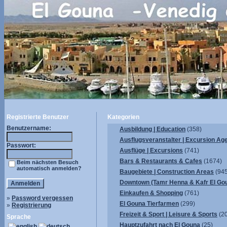
Registrierte Benutzer
Kategorien
Benutzername:
Ausbildung | Education
(358)
Ausflugsveranstalter | Excursion Ag
Passwort:
Ausflüge | Excursions
(741)
Bars & Restaurants & Cafes
(1674)
Beim nächsten Besuch
automatisch anmelden?
Baugebiete | Construction Areas
(945
Downtown (Tamr Henna & Kafr El Go
Einkaufen & Shopping
(761)
»
Password vergessen
El Gouna Tierfarmen
(299)
»
Registrierung
Freizeit & Sport | Leisure & Sports
(2
Sprache
Hauptzufahrt nach El Gouna
(25)