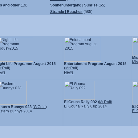
ps and other
(19)
Sonnenuntergang | Sunrise
(65)
Strände | Beaches
(585)
Mi
Mis
ght Life Programm August-2015
Entertaiment Program August-2015
r.Ralf
)
(
Mr.Ralf
)
ews
News
El Gouna Rally 092
(
Mr.Ralf
)
El Gouna Rally Cup 2014
El 
stern Bunnys 028
(
G.Cole
)
El 
stern Bunnys 2014