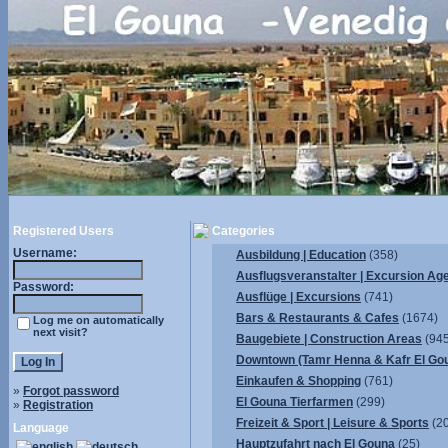
Registered Users
Categories
Username:
Ausbildung | Education
(358)
Ausflugsveranstalter | Excursion Ag
Password:
Ausflüge | Excursions
(741)
Bars & Restaurants & Cafes
(1674)
Log me on automatically
next visit?
Baugebiete | Construction Areas
(945
Downtown (Tamr Henna & Kafr El Go
Einkaufen & Shopping
(761)
»
Forgot password
El Gouna Tierfarmen
(299)
»
Registration
Freizeit & Sport | Leisure & Sports
(2
Language
Hauptzufahrt nach El Gouna
(25)