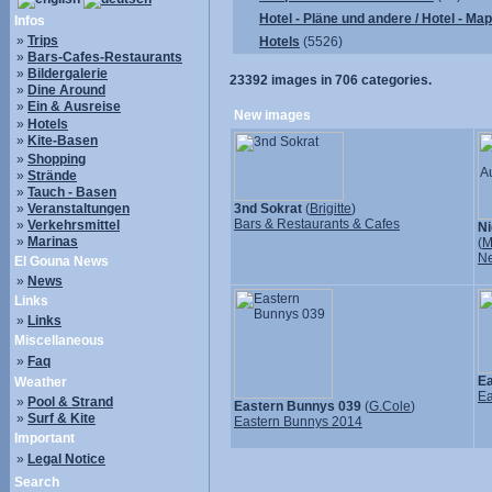
Hotel - Pläne und andere / Hotel - Ma
Infos
»
Trips
Hotels
(5526)
»
Bars-Cafes-Restaurants
»
Bildergalerie
23392
images in
706
categories.
»
Dine Around
»
Ein & Ausreise
New images
»
Hotels
»
Kite-Basen
»
Shopping
»
Strände
»
Tauch - Basen
»
Veranstaltungen
3nd Sokrat
(
Brigitte
)
Bars & Restaurants & Cafes
»
Verkehrsmittel
Ni
»
Marinas
(
M
N
El Gouna News
»
News
Links
»
Links
Miscellaneous
»
Faq
Ea
Weather
Ea
»
Pool & Strand
Eastern Bunnys 039
(
G.Cole
)
»
Surf & Kite
Eastern Bunnys 2014
Important
»
Legal Notice
Search