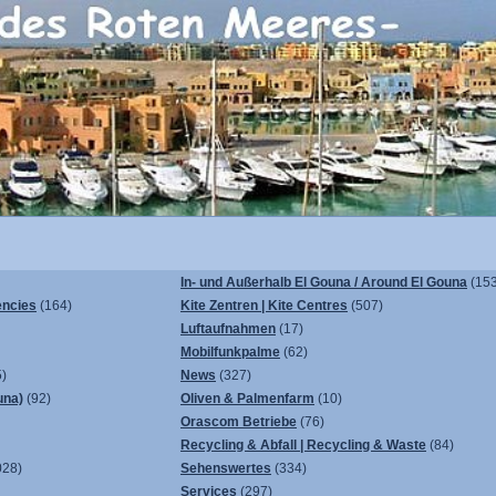
In- und Außerhalb El Gouna / Around El Gouna
(153
encies
(164)
Kite Zentren | Kite Centres
(507)
Luftaufnahmen
(17)
Mobilfunkpalme
(62)
)
News
(327)
una)
(92)
Oliven & Palmenfarm
(10)
Orascom Betriebe
(76)
Recycling & Abfall | Recycling & Waste
(84)
028)
Sehenswertes
(334)
Services
(297)