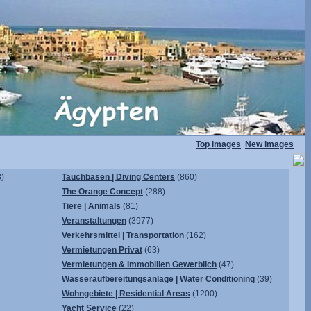
Top images
New images
)
Tauchbasen | Diving Centers
(860)
The Orange Concept
(288)
Tiere | Animals
(81)
Veranstaltungen
(3977)
Verkehrsmittel | Transportation
(162)
Vermietungen Privat
(63)
Vermietungen & Immobilien Gewerblich
(47)
Wasseraufbereitungsanlage | Water Conditioning
(39)
Wohngebiete | Residential Areas
(1200)
Yacht Service
(22)