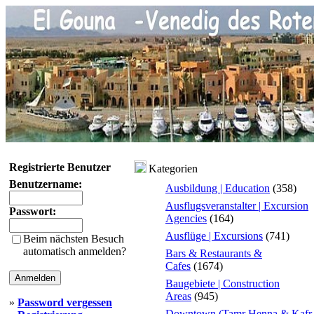
Registrierte Benutzer
Kategorien
Benutzername:
Ausbildung | Education
(358)
Ausflugsveranstalter | Excursion
Passwort:
Agencies
(164)
Ausflüge | Excursions
(741)
Beim nächsten Besuch
automatisch anmelden?
Bars & Restaurants &
Cafes
(1674)
Baugebiete | Construction
Areas
(945)
»
Password vergessen
Downtown (Tamr Henna & Kafr