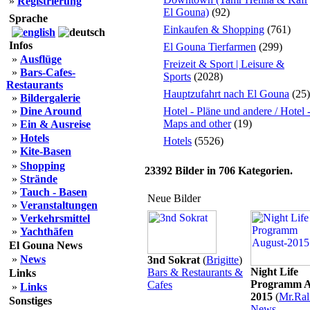
»
Registrierung
El Gouna)
(92)
Sprache
Einkaufen & Shopping
(761)
Infos
El Gouna Tierfarmen
(299)
»
Ausflüge
Freizeit & Sport | Leisure &
»
Bars-Cafes-
Sports
(2028)
Restaurants
Hauptzufahrt nach El Gouna
(25)
»
Bildergalerie
»
Dine Around
Hotel - Pläne und andere / Hotel 
Maps and other
(19)
»
Ein & Ausreise
»
Hotels
Hotels
(5526)
»
Kite-Basen
»
Shopping
23392
Bilder in
706
Kategorien.
»
Strände
»
Tauch - Basen
Neue Bilder
»
Veranstaltungen
»
Verkehrsmittel
»
Yachthäfen
El Gouna News
»
News
3nd Sokrat
(
Brigitte
)
Night Life
Bars & Restaurants &
Links
Programm A
Cafes
»
Links
2015
(
Mr.Ral
Sonstiges
News