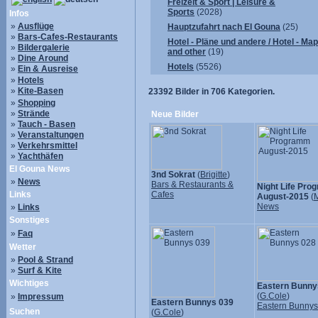
Freizeit & Sport | Leisure &
Sports
(2028)
Infos
»
Ausflüge
Hauptzufahrt nach El Gouna
(25)
»
Bars-Cafes-Restaurants
Hotel - Pläne und andere / Hotel - Ma
»
Bildergalerie
and other
(19)
»
Dine Around
Hotels
(5526)
»
Ein & Ausreise
»
Hotels
»
Kite-Basen
23392
Bilder in
706
Kategorien.
»
Shopping
»
Strände
Neue Bilder
»
Tauch - Basen
»
Veranstaltungen
»
Verkehrsmittel
»
Yachthäfen
El Gouna News
3nd Sokrat
(
Brigitte
)
»
News
Bars & Restaurants &
Night Life Pr
Links
Cafes
August-2015
(
M
News
»
Links
Sonstiges
»
Faq
Wetter
»
Pool & Strand
»
Surf & Kite
Wichtiges
Eastern Bunny
(
G.Cole
)
»
Impressum
Eastern Bunnys 039
Eastern Bunny
Suchen
(
G.Cole
)