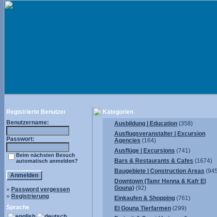
Registrierte Benutzer
Kategorien
Benutzername:
Ausbildung | Education
(358)
Ausflugsveranstalter | Excursion
Passwort:
Agencies
(164)
Ausflüge | Excursions
(741)
Beim nächsten Besuch
Bars & Restaurants & Cafes
(1674)
automatisch anmelden?
Baugebiete | Construction Areas
(945
Downtown (Tamr Henna & Kafr El
Gouna)
(92)
»
Password vergessen
»
Registrierung
Einkaufen & Shopping
(761)
Sprache
El Gouna Tierfarmen
(299)