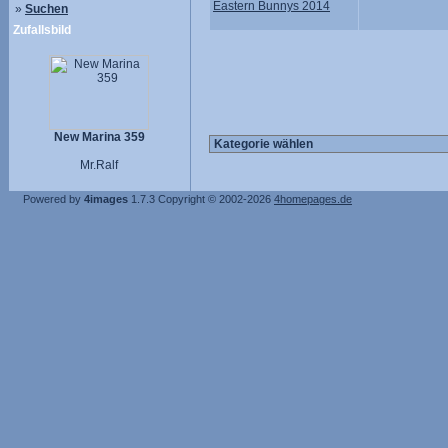
Eastern Bunnys 2014
»
Suchen
Zufallsbild
New Marina 359
Mr.Ralf
Powered by
4images
1.7.3
Copyright © 2002-2026
4homepages.de