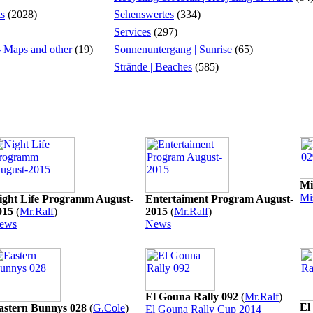
ts
(2028)
Sehenswertes
(334)
Services
(297)
 - Maps and other
(19)
Sonnenuntergang | Sunrise
(65)
Strände | Beaches
(585)
Mi
Mi
ight Life Programm August-
Entertaiment Program August-
015
(
Mr.Ralf
)
2015
(
Mr.Ralf
)
ews
News
El Gouna Rally 092
(
Mr.Ralf
)
El
astern Bunnys 028
(
G.Cole
)
El Gouna Rally Cup 2014