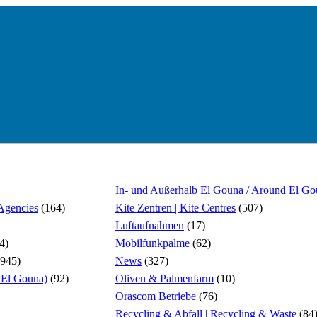
In- und Außerhalb El Gouna / Around El G
 Agencies
(164)
Kite Zentren | Kite Centres
(507)
Luftaufnahmen
(17)
4)
Mobilfunkpalme
(62)
945)
News
(327)
El Gouna)
(92)
Oliven & Palmenfarm
(10)
Orascom Betriebe
(76)
Recycling & Abfall | Recycling & Waste
(84