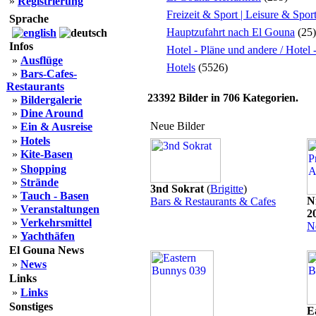
»
Registrierung
Freizeit & Sport | Leisure & Spor
Sprache
Hauptzufahrt nach El Gouna
(25)
Infos
Hotel - Pläne und andere / Hotel
»
Ausflüge
Hotels
(5526)
»
Bars-Cafes-
Restaurants
23392
Bilder in
706
Kategorien.
»
Bildergalerie
»
Dine Around
Neue Bilder
»
Ein & Ausreise
»
Hotels
»
Kite-Basen
»
Shopping
»
Strände
3nd Sokrat
(
Brigitte
)
»
Tauch - Basen
N
Bars & Restaurants & Cafes
»
Veranstaltungen
2
»
Verkehrsmittel
N
»
Yachthäfen
El Gouna News
»
News
Links
»
Links
Sonstiges
E