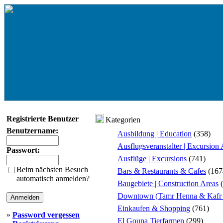
Registrierte Benutzer
Kategorien
Benutzername:
Ausbildung | Education
(358)
Ausflugsveranstalter | Excursion
Passwort:
Ausflüge | Excursions
(741)
Beim nächsten Besuch
Bars & Restaurants & Cafes
(167
automatisch anmelden?
Baugebiete | Construction Areas
(
Downtown (Tamr Henna & Kafr 
Einkaufen & Shopping
(761)
»
Password vergessen
El Gouna Tierfarmen
(299)