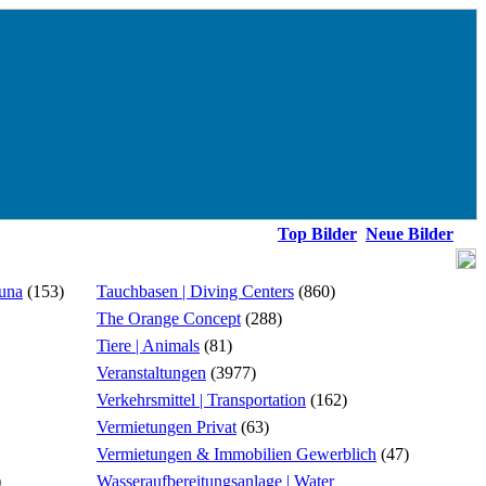
Top Bilder
Neue Bilder
ouna
(153)
Tauchbasen | Diving Centers
(860)
The Orange Concept
(288)
Tiere | Animals
(81)
Veranstaltungen
(3977)
Verkehrsmittel | Transportation
(162)
Vermietungen Privat
(63)
Vermietungen & Immobilien Gewerblich
(47)
)
Wasseraufbereitungsanlage | Water