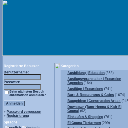
Registrierte Benutzer
Kategorien
Benutzername:
Ausbildung | Education
(358)
Ausflugsveranstalter | Excursion
Passwort:
Agencies
(164)
Ausflüge | Excursions
(741)
Beim nächsten Besuch
Bars & Restaurants & Cafes
(1674)
automatisch anmelden?
Baugebiete | Construction Areas
(945
Downtown (Tamr Henna & Kafr El
Gouna)
(92)
»
Password vergessen
»
Registrierung
Einkaufen & Shopping
(761)
Sprache
El Gouna Tierfarmen
(299)