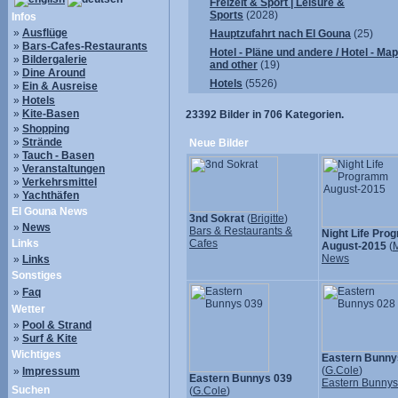
Freizeit & Sport | Leisure &
Sports
(2028)
Infos
»
Ausflüge
Hauptzufahrt nach El Gouna
(25)
»
Bars-Cafes-Restaurants
Hotel - Pläne und andere / Hotel - Ma
»
Bildergalerie
and other
(19)
»
Dine Around
Hotels
(5526)
»
Ein & Ausreise
»
Hotels
»
Kite-Basen
23392
Bilder in
706
Kategorien.
»
Shopping
»
Strände
Neue Bilder
»
Tauch - Basen
»
Veranstaltungen
»
Verkehrsmittel
»
Yachthäfen
El Gouna News
3nd Sokrat
(
Brigitte
)
»
News
Bars & Restaurants &
Night Life Pr
Links
Cafes
August-2015
(
M
News
»
Links
Sonstiges
»
Faq
Wetter
»
Pool & Strand
»
Surf & Kite
Wichtiges
Eastern Bunny
(
G.Cole
)
»
Impressum
Eastern Bunnys 039
Eastern Bunny
Suchen
(
G.Cole
)