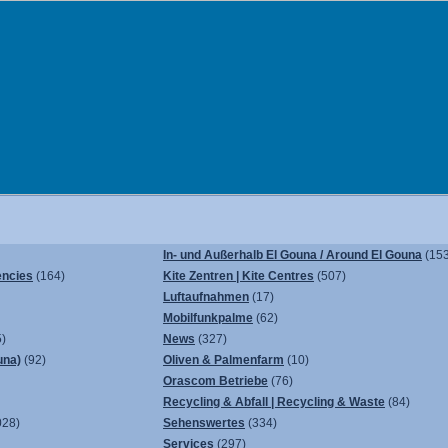
In- und Außerhalb El Gouna / Around El Gouna
(153
encies
(164)
Kite Zentren | Kite Centres
(507)
Luftaufnahmen
(17)
Mobilfunkpalme
(62)
)
News
(327)
una)
(92)
Oliven & Palmenfarm
(10)
Orascom Betriebe
(76)
Recycling & Abfall | Recycling & Waste
(84)
028)
Sehenswertes
(334)
Services
(297)