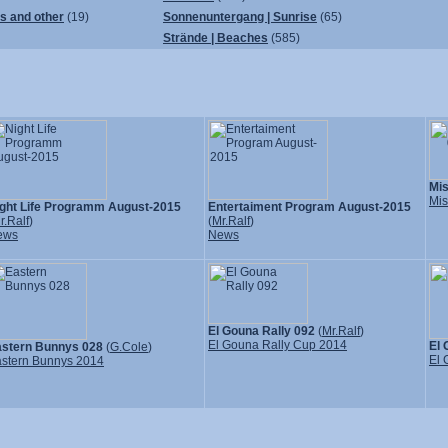
ps and other
(19)
Sonnenuntergang | Sunrise
(65)
Strände | Beaches
(585)
Mi
Mis
ght Life Programm August-2015
Entertaiment Program August-2015
r.Ralf
)
(
Mr.Ralf
)
ews
News
El Gouna Rally 092
(
Mr.Ralf
)
El Gouna Rally Cup 2014
El 
stern Bunnys 028
(
G.Cole
)
El 
stern Bunnys 2014