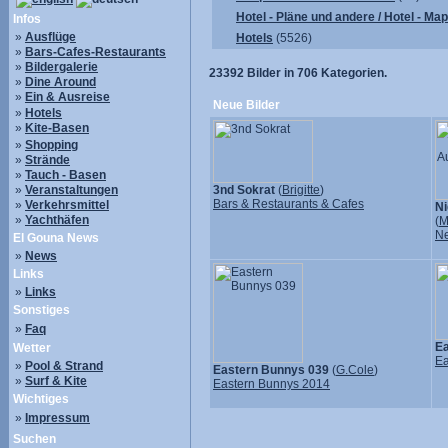
Hotel - Pläne und andere / Hotel - Ma
Infos
»
Ausflüge
Hotels
(5526)
»
Bars-Cafes-Restaurants
»
Bildergalerie
23392
Bilder in
706
Kategorien.
»
Dine Around
»
Ein & Ausreise
Neue Bilder
»
Hotels
»
Kite-Basen
»
Shopping
»
Strände
»
Tauch - Basen
»
Veranstaltungen
3nd Sokrat
(
Brigitte
)
Bars & Restaurants & Cafes
»
Verkehrsmittel
Ni
»
Yachthäfen
(
M
N
El Gouna News
»
News
Links
»
Links
Sonstiges
»
Faq
Ea
Wetter
Ea
»
Pool & Strand
Eastern Bunnys 039
(
G.Cole
)
»
Surf & Kite
Eastern Bunnys 2014
Wichtiges
»
Impressum
Suchen