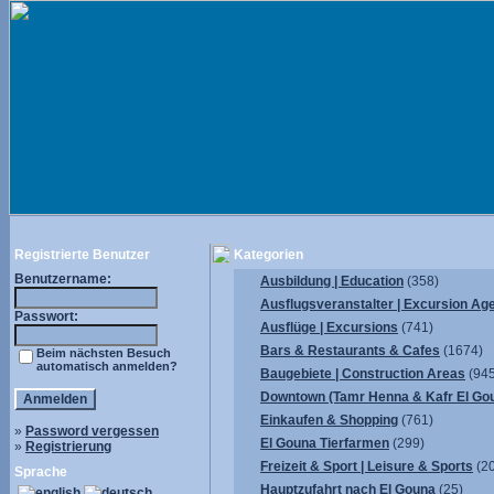
Registrierte Benutzer
Kategorien
Benutzername:
Ausbildung | Education
(358)
Ausflugsveranstalter | Excursion Ag
Passwort:
Ausflüge | Excursions
(741)
Bars & Restaurants & Cafes
(1674)
Beim nächsten Besuch
automatisch anmelden?
Baugebiete | Construction Areas
(945
Downtown (Tamr Henna & Kafr El Go
Einkaufen & Shopping
(761)
»
Password vergessen
El Gouna Tierfarmen
(299)
»
Registrierung
Freizeit & Sport | Leisure & Sports
(2
Sprache
Hauptzufahrt nach El Gouna
(25)