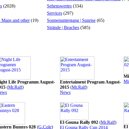
ts
(2028)
Sehenswertes
(334)
Services
(297)
 - Maps and other
(19)
Sonnenuntergang | Sunrise
(65)
Strände | Beaches
(585)
Mi
Mi
ight Life Programm August-
Entertaiment Program August-
015
(
Mr.Ralf
)
2015
(
Mr.Ralf
)
ews
News
El Gouna Rally 092
(
Mr.Ralf
)
El
astern Bunnys 028
(
G.Cole
)
El Gouna Rally Cup 2014