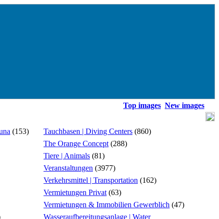
Top images
New images
ouna
(153)
Tauchbasen | Diving Centers
(860)
The Orange Concept
(288)
Tiere | Animals
(81)
Veranstaltungen
(3977)
Verkehrsmittel | Transportation
(162)
Vermietungen Privat
(63)
Vermietungen & Immobilien Gewerblich
(47)
)
Wasseraufbereitungsanlage | Water