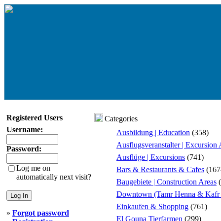
Registered Users
Categories
Username:
Ausbildung | Education
(358)
Ausflugsveranstalter | Excursion
Password:
Ausflüge | Excursions
(741)
Log me on
Bars & Restaurants & Cafes
(167
automatically next visit?
Baugebiete | Construction Areas
(
Downtown (Tamr Henna & Kafr 
Einkaufen & Shopping
(761)
»
Forgot password
El Gouna Tierfarmen
(299)