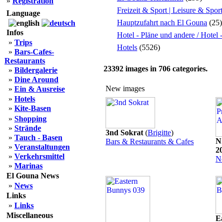
»
Registration
Freizeit & Sport | Leisure & Spor
Language
Hauptzufahrt nach El Gouna
(25)
Infos
Hotel - Pläne und andere / Hotel
»
Trips
Hotels
(5526)
»
Bars-Cafes-
Restaurants
23392
images in
706
categories.
»
Bildergalerie
»
Dine Around
New images
»
Ein & Ausreise
»
Hotels
»
Kite-Basen
»
Shopping
»
Strände
3nd Sokrat
(
Brigitte
)
»
Tauch - Basen
N
Bars & Restaurants & Cafes
»
Veranstaltungen
2
»
Verkehrsmittel
N
»
Marinas
El Gouna News
»
News
Links
»
Links
Miscellaneous
E