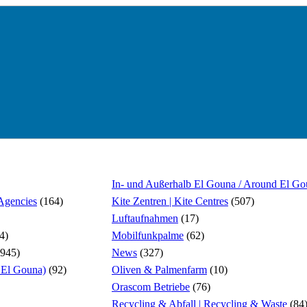
In- und Außerhalb El Gouna / Around El G
 Agencies
(164)
Kite Zentren | Kite Centres
(507)
Luftaufnahmen
(17)
4)
Mobilfunkpalme
(62)
945)
News
(327)
El Gouna)
(92)
Oliven & Palmenfarm
(10)
Orascom Betriebe
(76)
Recycling & Abfall | Recycling & Waste
(84