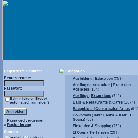
Registrierte Benutzer
Kategorien
Benutzername:
Ausbildung | Education
(358)
Ausflugsveranstalter | Excursion
Passwort:
Agencies
(164)
Ausflüge | Excursions
(741)
Beim nächsten Besuch
Bars & Restaurants & Cafes
(1674)
automatisch anmelden?
Baugebiete | Construction Areas
(945
Downtown (Tamr Henna & Kafr El
Gouna)
(92)
»
Password vergessen
»
Registrierung
Einkaufen & Shopping
(761)
Sprache
El Gouna Tierfarmen
(299)