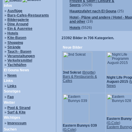
Freizeit & Sport | Leisure &
Sports
(2028)
Infos
»
Ausflüge
Hauptzufahrt nach El Gouna
(25)
»
Bars-Cafes-Restaurants
Hotel - Pläne und andere / Hotel - Ma
»
Bildergalerie
and other
(19)
»
Dine Around
Hotels
(5526)
»
Ein & Ausreise
»
Hotels
»
Kite-Basen
23392
Bilder in
706
Kategorien.
»
Shopping
»
Strände
Neue Bilder
»
Tauch - Basen
»
Veranstaltungen
»
Verkehrsmittel
»
Yachthäfen
El Gouna News
3nd Sokrat
(
Brigitte
)
»
News
Bars & Restaurants &
Night Life Pr
Links
Cafes
August-2015
(
M
News
»
Links
Sonstiges
»
Faq
Wetter
»
Pool & Strand
»
Surf & Kite
Wichtiges
Eastern Bunny
(
G.Cole
)
»
Impressum
Eastern Bunnys 039
Eastern Bunny
Suchen
(
G.Cole
)