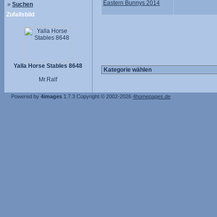
Eastern Bunnys 2014
»
Suchen
Zufallsbild
Yalla Horse Stables 8648
Mr.Ralf
Powered by
4images
1.7.3
Copyright © 2002-2026
4homepages.de