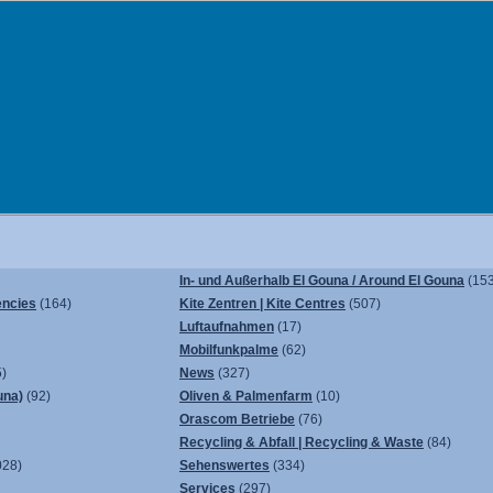
In- und Außerhalb El Gouna / Around El Gouna
(153
encies
(164)
Kite Zentren | Kite Centres
(507)
Luftaufnahmen
(17)
Mobilfunkpalme
(62)
)
News
(327)
una)
(92)
Oliven & Palmenfarm
(10)
Orascom Betriebe
(76)
Recycling & Abfall | Recycling & Waste
(84)
028)
Sehenswertes
(334)
Services
(297)