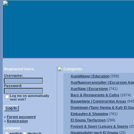
Registered Users
Categories
Username:
Ausbildung | Education
(358)
Ausflugsveranstalter | Excursion Ag
Password:
Ausflüge | Excursions
(741)
Bars & Restaurants & Cafes
(1674)
Log me on automatically
next visit?
Baugebiete | Construction Areas
(945
Downtown (Tamr Henna & Kafr El Go
Einkaufen & Shopping
(761)
»
Forgot password
El Gouna Tierfarmen
(299)
»
Registration
Freizeit & Sport | Leisure & Sports
(2
Language
Hauptzufahrt nach El Gouna
(25)