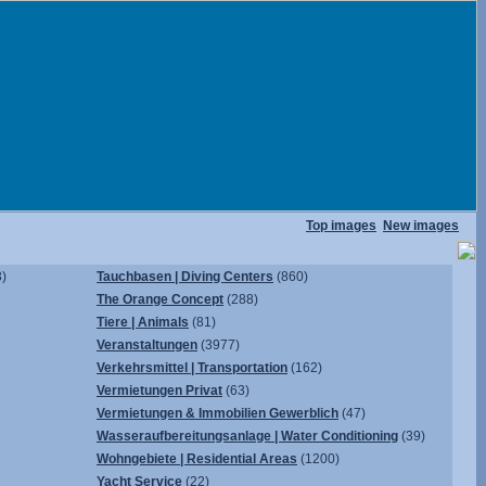
Top images
New images
)
Tauchbasen | Diving Centers
(860)
The Orange Concept
(288)
Tiere | Animals
(81)
Veranstaltungen
(3977)
Verkehrsmittel | Transportation
(162)
Vermietungen Privat
(63)
Vermietungen & Immobilien Gewerblich
(47)
Wasseraufbereitungsanlage | Water Conditioning
(39)
Wohngebiete | Residential Areas
(1200)
Yacht Service
(22)