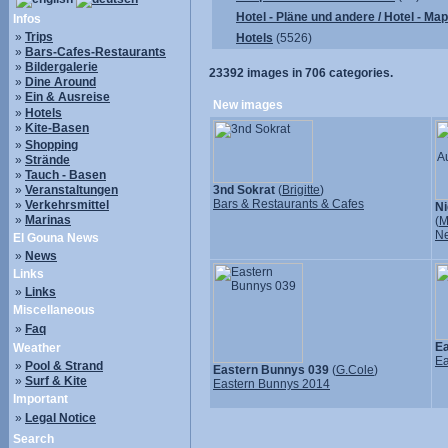
Hotel - Pläne und andere / Hotel - Ma
Infos
»
Trips
Hotels
(5526)
»
Bars-Cafes-Restaurants
»
Bildergalerie
23392
images in
706
categories.
»
Dine Around
»
Ein & Ausreise
New images
»
Hotels
»
Kite-Basen
»
Shopping
»
Strände
»
Tauch - Basen
»
Veranstaltungen
3nd Sokrat
(
Brigitte
)
Bars & Restaurants & Cafes
»
Verkehrsmittel
Ni
»
Marinas
(
M
N
El Gouna News
»
News
Links
»
Links
Miscellaneous
»
Faq
Ea
Weather
Ea
»
Pool & Strand
Eastern Bunnys 039
(
G.Cole
)
»
Surf & Kite
Eastern Bunnys 2014
Important
»
Legal Notice
Search