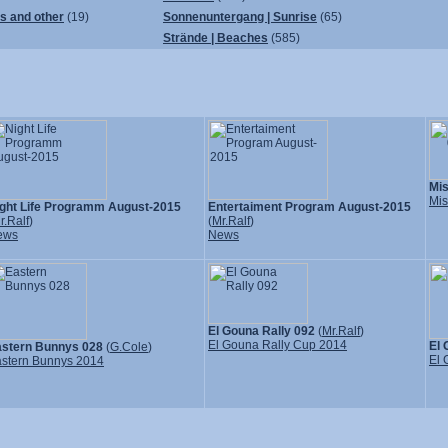
ps and other
(19)
Sonnenuntergang | Sunrise
(65)
Strände | Beaches
(585)
Mi
Mis
ght Life Programm August-2015
Entertaiment Program August-2015
r.Ralf
)
(
Mr.Ralf
)
ews
News
El Gouna Rally 092
(
Mr.Ralf
)
El Gouna Rally Cup 2014
El 
stern Bunnys 028
(
G.Cole
)
El 
stern Bunnys 2014