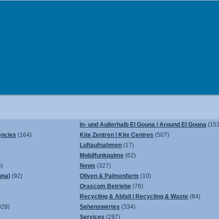
In- und Außerhalb El Gouna / Around El Gouna
(153
encies
(164)
Kite Zentren | Kite Centres
(507)
Luftaufnahmen
(17)
Mobilfunkpalme
(62)
)
News
(327)
una)
(92)
Oliven & Palmenfarm
(10)
Orascom Betriebe
(76)
Recycling & Abfall | Recycling & Waste
(84)
028)
Sehenswertes
(334)
Services
(297)