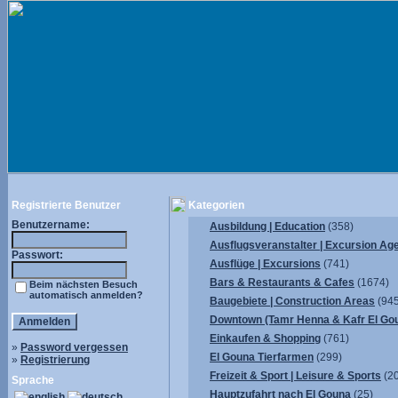
Registrierte Benutzer
Kategorien
Benutzername:
Ausbildung | Education
(358)
Ausflugsveranstalter | Excursion Ag
Passwort:
Ausflüge | Excursions
(741)
Bars & Restaurants & Cafes
(1674)
Beim nächsten Besuch
automatisch anmelden?
Baugebiete | Construction Areas
(945
Downtown (Tamr Henna & Kafr El Go
Einkaufen & Shopping
(761)
»
Password vergessen
El Gouna Tierfarmen
(299)
»
Registrierung
Freizeit & Sport | Leisure & Sports
(2
Sprache
Hauptzufahrt nach El Gouna
(25)