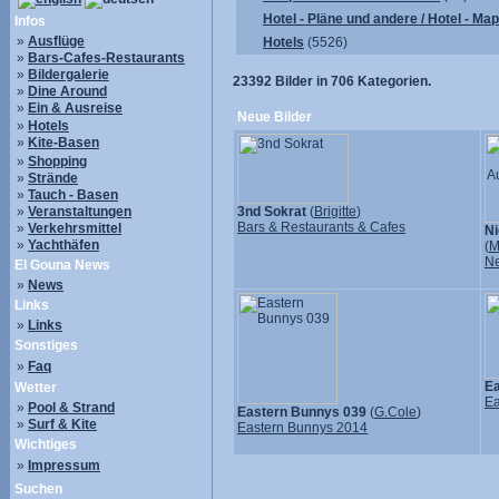
Hotel - Pläne und andere / Hotel - Ma
Infos
»
Ausflüge
Hotels
(5526)
»
Bars-Cafes-Restaurants
»
Bildergalerie
23392
Bilder in
706
Kategorien.
»
Dine Around
»
Ein & Ausreise
Neue Bilder
»
Hotels
»
Kite-Basen
»
Shopping
»
Strände
»
Tauch - Basen
»
Veranstaltungen
3nd Sokrat
(
Brigitte
)
Bars & Restaurants & Cafes
»
Verkehrsmittel
Ni
»
Yachthäfen
(
M
N
El Gouna News
»
News
Links
»
Links
Sonstiges
»
Faq
Ea
Wetter
Ea
»
Pool & Strand
Eastern Bunnys 039
(
G.Cole
)
»
Surf & Kite
Eastern Bunnys 2014
Wichtiges
»
Impressum
Suchen