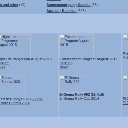
ps and other
(19)
Sonnenuntergang | Sunrise
(65)
Strände | Beaches
(585)
Mi
Mis
ght Life Programm August-2015
Entertaiment Program August-2015
r.Ralf
)
(
Mr.Ralf
)
ews
News
El Gouna Rally 092
(
Mr.Ralf
)
El Gouna Rally Cup 2014
El 
stern Bunnys 028
(
G.Cole
)
El 
stern Bunnys 2014