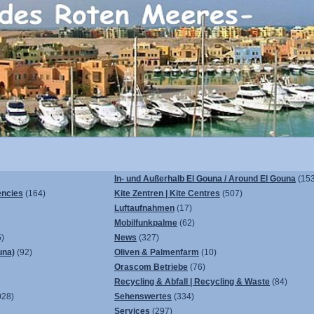
In- und Außerhalb El Gouna / Around El Gouna
(153
encies
(164)
Kite Zentren | Kite Centres
(507)
Luftaufnahmen
(17)
Mobilfunkpalme
(62)
)
News
(327)
una)
(92)
Oliven & Palmenfarm
(10)
Orascom Betriebe
(76)
Recycling & Abfall | Recycling & Waste
(84)
028)
Sehenswertes
(334)
Services
(297)