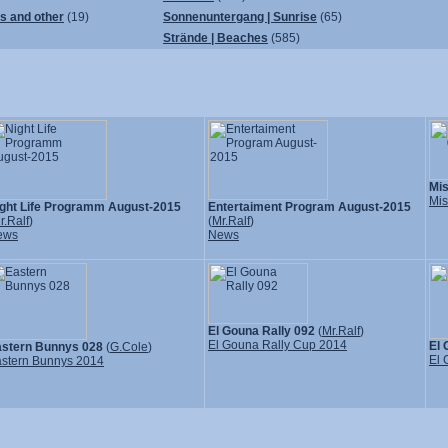
ps and other
(19)
Sonnenuntergang | Sunrise
(65)
Strände | Beaches
(585)
Mi
Mis
ght Life Programm August-2015
Entertaiment Program August-2015
r.Ralf
)
(
Mr.Ralf
)
ews
News
El Gouna Rally 092
(
Mr.Ralf
)
El Gouna Rally Cup 2014
El 
stern Bunnys 028
(
G.Cole
)
El 
stern Bunnys 2014