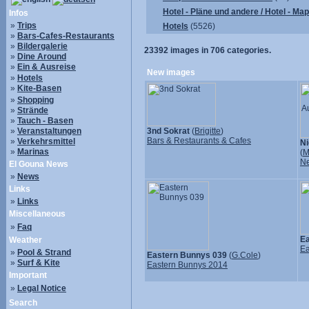
Hotel - Pläne und andere / Hotel - Ma
Infos
»
Trips
Hotels
(5526)
»
Bars-Cafes-Restaurants
»
Bildergalerie
23392
images in
706
categories.
»
Dine Around
»
Ein & Ausreise
New images
»
Hotels
»
Kite-Basen
»
Shopping
»
Strände
»
Tauch - Basen
»
Veranstaltungen
3nd Sokrat
(
Brigitte
)
Bars & Restaurants & Cafes
»
Verkehrsmittel
Ni
»
Marinas
(
M
N
El Gouna News
»
News
Links
»
Links
Miscellaneous
»
Faq
Ea
Weather
Ea
»
Pool & Strand
Eastern Bunnys 039
(
G.Cole
)
»
Surf & Kite
Eastern Bunnys 2014
Important
»
Legal Notice
Search