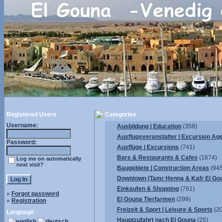
Registered Users
Categories
Username:
Ausbildung | Education
(358)
Ausflugsveranstalter | Excursion Ag
Password:
Ausflüge | Excursions
(741)
Bars & Restaurants & Cafes
(1674)
Log me on automatically
next visit?
Baugebiete | Construction Areas
(945
Downtown (Tamr Henna & Kafr El Go
Einkaufen & Shopping
(761)
»
Forgot password
El Gouna Tierfarmen
(299)
»
Registration
Freizeit & Sport | Leisure & Sports
(2
Language
Hauptzufahrt nach El Gouna
(25)