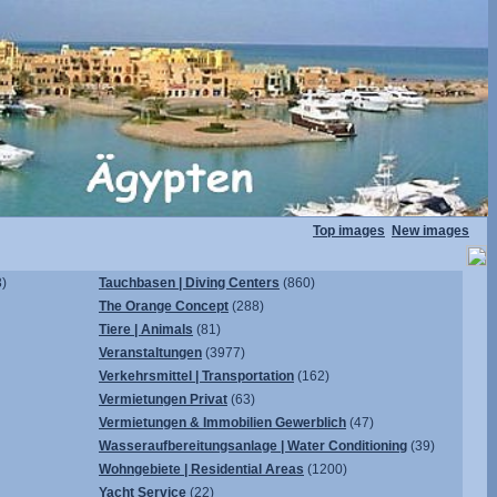
Top images
New images
)
Tauchbasen | Diving Centers
(860)
The Orange Concept
(288)
Tiere | Animals
(81)
Veranstaltungen
(3977)
Verkehrsmittel | Transportation
(162)
Vermietungen Privat
(63)
Vermietungen & Immobilien Gewerblich
(47)
Wasseraufbereitungsanlage | Water Conditioning
(39)
Wohngebiete | Residential Areas
(1200)
Yacht Service
(22)