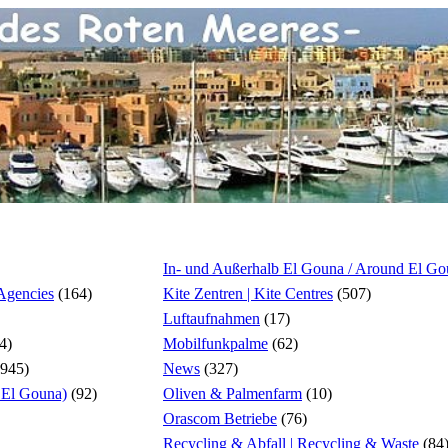
In- und Außerhalb El Gouna / Around El G
 Agencies
(164)
Kite Zentren | Kite Centres
(507)
Luftaufnahmen
(17)
4)
Mobilfunkpalme
(62)
945)
News
(327)
El Gouna)
(92)
Oliven & Palmenfarm
(10)
Orascom Betriebe
(76)
Recycling & Abfall | Recycling & Waste
(84