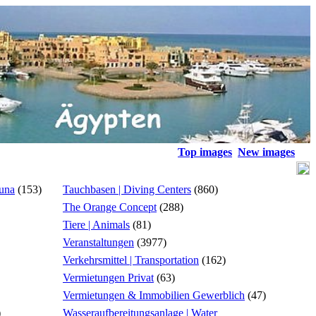
Top images
New images
ouna
(153)
Tauchbasen | Diving Centers
(860)
The Orange Concept
(288)
Tiere | Animals
(81)
Veranstaltungen
(3977)
Verkehrsmittel | Transportation
(162)
Vermietungen Privat
(63)
Vermietungen & Immobilien Gewerblich
(47)
)
Wasseraufbereitungsanlage | Water