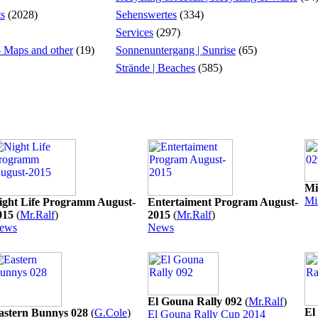
ts
(2028)
Sehenswertes
(334)
Services
(297)
 - Maps and other
(19)
Sonnenuntergang | Sunrise
(65)
Strände | Beaches
(585)
Mi
Mi
ight Life Programm August-
Entertaiment Program August-
015
(
Mr.Ralf
)
2015
(
Mr.Ralf
)
ews
News
El Gouna Rally 092
(
Mr.Ralf
)
El
astern Bunnys 028
(
G.Cole
)
El Gouna Rally Cup 2014