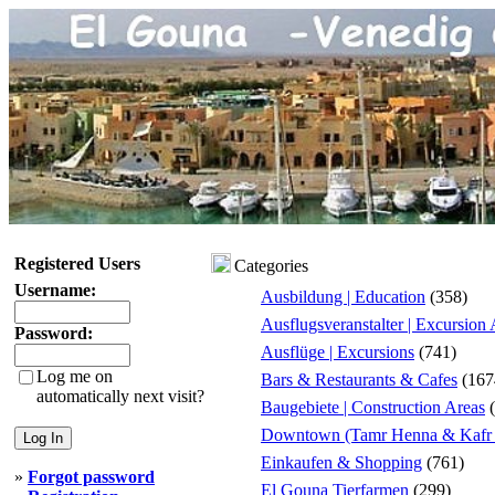
Registered Users
Categories
Username:
Ausbildung | Education
(358)
Ausflugsveranstalter | Excursion
Password:
Ausflüge | Excursions
(741)
Log me on
Bars & Restaurants & Cafes
(167
automatically next visit?
Baugebiete | Construction Areas
(
Downtown (Tamr Henna & Kafr 
Einkaufen & Shopping
(761)
»
Forgot password
El Gouna Tierfarmen
(299)