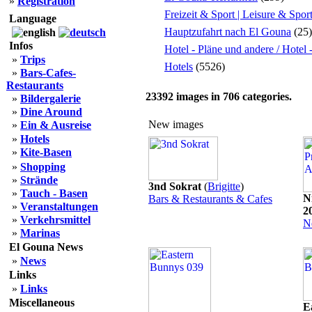
»
Registration
Freizeit & Sport | Leisure & Spor
Language
Hauptzufahrt nach El Gouna
(25)
Infos
Hotel - Pläne und andere / Hotel
»
Trips
Hotels
(5526)
»
Bars-Cafes-
Restaurants
23392
images in
706
categories.
»
Bildergalerie
»
Dine Around
New images
»
Ein & Ausreise
»
Hotels
»
Kite-Basen
»
Shopping
»
Strände
3nd Sokrat
(
Brigitte
)
»
Tauch - Basen
N
Bars & Restaurants & Cafes
»
Veranstaltungen
2
»
Verkehrsmittel
N
»
Marinas
El Gouna News
»
News
Links
»
Links
Miscellaneous
E