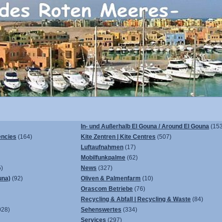
In- und Außerhalb El Gouna / Around El Gouna
(153
encies
(164)
Kite Zentren | Kite Centres
(507)
Luftaufnahmen
(17)
Mobilfunkpalme
(62)
)
News
(327)
una)
(92)
Oliven & Palmenfarm
(10)
Orascom Betriebe
(76)
Recycling & Abfall | Recycling & Waste
(84)
028)
Sehenswertes
(334)
Services
(297)