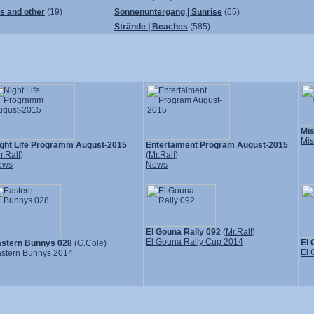
ps and other
(19)
Sonnenuntergang | Sunrise
(65)
Strände | Beaches
(585)
Mi
Mis
ght Life Programm August-2015
Entertaiment Program August-2015
r.Ralf
)
(
Mr.Ralf
)
ews
News
El Gouna Rally 092
(
Mr.Ralf
)
El Gouna Rally Cup 2014
El 
stern Bunnys 028
(
G.Cole
)
El 
stern Bunnys 2014