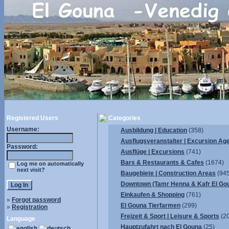
Registered Users
Categories
Username:
Ausbildung | Education
(358)
Ausflugsveranstalter | Excursion Ag
Password:
Ausflüge | Excursions
(741)
Bars & Restaurants & Cafes
(1674)
Log me on automatically
next visit?
Baugebiete | Construction Areas
(945
Downtown (Tamr Henna & Kafr El Go
Einkaufen & Shopping
(761)
»
Forgot password
El Gouna Tierfarmen
(299)
»
Registration
Freizeit & Sport | Leisure & Sports
(2
Language
Hauptzufahrt nach El Gouna
(25)