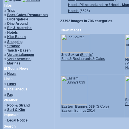
Hotel - Pläne und andere / Hotel - Ma
Infos
»
Trips
Hotels
(5526)
»
Bars-Cafes-Restaurants
»
Bildergalerie
23392
images in
706
categories.
»
Dine Around
»
Ein & Ausreise
New images
»
Hotels
»
Kite-Basen
»
Shopping
»
Strände
»
Tauch - Basen
»
Veranstaltungen
3nd Sokrat
(
Brigitte
)
Bars & Restaurants & Cafes
»
Verkehrsmittel
Ni
»
Marinas
(
M
N
El Gouna News
»
News
Links
»
Links
Miscellaneous
»
Faq
Ea
Weather
Ea
»
Pool & Strand
Eastern Bunnys 039
(
G.Cole
)
»
Surf & Kite
Eastern Bunnys 2014
Important
»
Legal Notice
Search