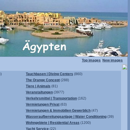
Top images
New images
)
Tauchbasen | Diving Centers
(860)
The Orange Concept
(288)
Tiere | Animals
(81)
Veranstaltungen
(3977)
Verkehrsmittel | Transportation
(162)
Vermietungen Privat
(63)
Vermietungen & Immobilien Gewerblich
(47)
Wasseraufbereitungsanlage | Water Conditioning
(39)
Wohngebiete | Residential Areas
(1200)
Yacht Service
(22)