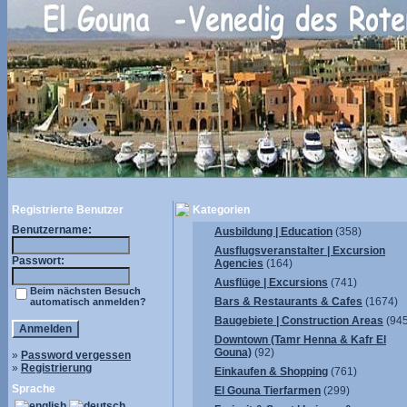
Registrierte Benutzer
Kategorien
Benutzername:
Ausbildung | Education
(358)
Ausflugsveranstalter | Excursion
Passwort:
Agencies
(164)
Ausflüge | Excursions
(741)
Beim nächsten Besuch
Bars & Restaurants & Cafes
(1674)
automatisch anmelden?
Baugebiete | Construction Areas
(945
Downtown (Tamr Henna & Kafr El
Gouna)
(92)
»
Password vergessen
»
Registrierung
Einkaufen & Shopping
(761)
Sprache
El Gouna Tierfarmen
(299)