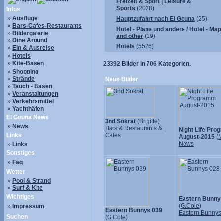
Freizeit & Sport | Leisure &
Sports
(2028)
Infos
»
Ausflüge
Hauptzufahrt nach El Gouna
(25)
»
Bars-Cafes-Restaurants
Hotel - Pläne und andere / Hotel - Ma
»
Bildergalerie
and other
(19)
»
Dine Around
Hotels
(5526)
»
Ein & Ausreise
»
Hotels
»
Kite-Basen
23392
Bilder in
706
Kategorien.
»
Shopping
»
Strände
Neue Bilder
»
Tauch - Basen
»
Veranstaltungen
»
Verkehrsmittel
»
Yachthäfen
El Gouna News
3nd Sokrat
(
Brigitte
)
»
News
Bars & Restaurants &
Night Life Pr
Links
Cafes
August-2015
(
M
News
»
Links
Sonstiges
»
Faq
Wetter
»
Pool & Strand
»
Surf & Kite
Wichtiges
Eastern Bunny
(
G.Cole
)
»
Impressum
Eastern Bunnys 039
Eastern Bunny
Suchen
(
G.Cole
)