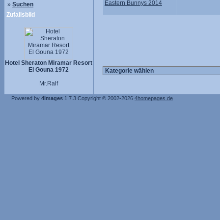
Eastern Bunnys 2014
»
Suchen
Zufallsbild
Hotel Sheraton Miramar Resort
El Gouna 1972
Mr.Ralf
Powered by
4images
1.7.3
Copyright © 2002-2026
4homepages.de