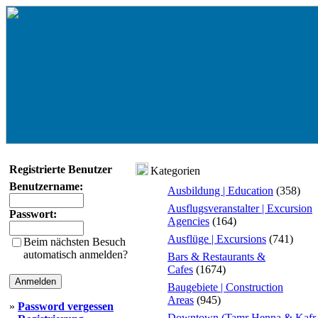
Registrierte Benutzer
Kategorien
Benutzername:
Ausbildung | Education
(358)
Ausflugsveranstalter | Excursion
Passwort:
Agencies
(164)
Ausflüge | Excursions
(741)
Beim nächsten Besuch
automatisch anmelden?
Bars & Restaurants &
Cafes
(1674)
Baugebiete | Construction
Areas
(945)
»
Password vergessen
Downtown (Tamr Henna & Kafr