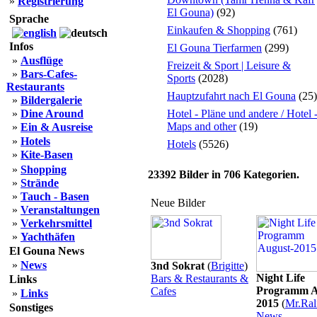
»
Registrierung
El Gouna)
(92)
Sprache
Einkaufen & Shopping
(761)
Infos
El Gouna Tierfarmen
(299)
»
Ausflüge
Freizeit & Sport | Leisure &
»
Bars-Cafes-
Sports
(2028)
Restaurants
Hauptzufahrt nach El Gouna
(25)
»
Bildergalerie
»
Dine Around
Hotel - Pläne und andere / Hotel 
Maps and other
(19)
»
Ein & Ausreise
»
Hotels
Hotels
(5526)
»
Kite-Basen
»
Shopping
23392
Bilder in
706
Kategorien.
»
Strände
»
Tauch - Basen
Neue Bilder
»
Veranstaltungen
»
Verkehrsmittel
»
Yachthäfen
El Gouna News
»
News
3nd Sokrat
(
Brigitte
)
Night Life
Bars & Restaurants &
Links
Programm A
Cafes
»
Links
2015
(
Mr.Ral
Sonstiges
News