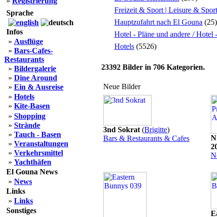
»
Registrierung
Freizeit & Sport | Leisure & Spor
Sprache
Hauptzufahrt nach El Gouna
(25)
Infos
Hotel - Pläne und andere / Hotel
»
Ausflüge
Hotels
(5526)
»
Bars-Cafes-
Restaurants
23392
Bilder in
706
Kategorien.
»
Bildergalerie
»
Dine Around
Neue Bilder
»
Ein & Ausreise
»
Hotels
»
Kite-Basen
»
Shopping
»
Strände
3nd Sokrat
(
Brigitte
)
»
Tauch - Basen
N
Bars & Restaurants & Cafes
»
Veranstaltungen
2
»
Verkehrsmittel
N
»
Yachthäfen
El Gouna News
»
News
Links
»
Links
Sonstiges
E