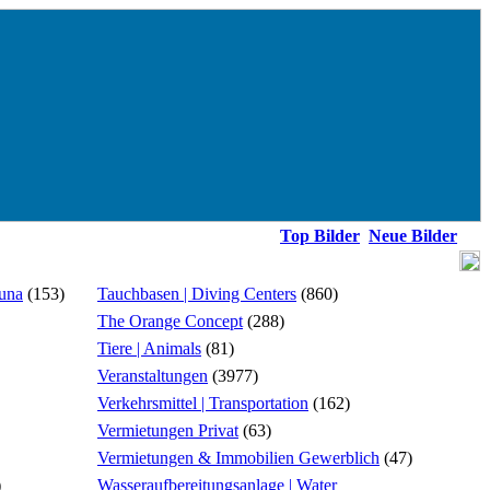
Top Bilder
Neue Bilder
ouna
(153)
Tauchbasen | Diving Centers
(860)
The Orange Concept
(288)
Tiere | Animals
(81)
Veranstaltungen
(3977)
Verkehrsmittel | Transportation
(162)
Vermietungen Privat
(63)
Vermietungen & Immobilien Gewerblich
(47)
)
Wasseraufbereitungsanlage | Water