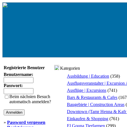
Registrierte Benutzer
Kategorien
Benutzername:
Ausbildung | Education
(358)
Ausflugsveranstalter | Excursion
Passwort:
Ausflüge | Excursions
(741)
Beim nächsten Besuch
Bars & Restaurants & Cafes
(167
automatisch anmelden?
Baugebiete | Construction Areas
(
Downtown (Tamr Henna & Kafr 
Einkaufen & Shopping
(761)
»
Password vergessen
El Gouna Tierfarmen
(299)