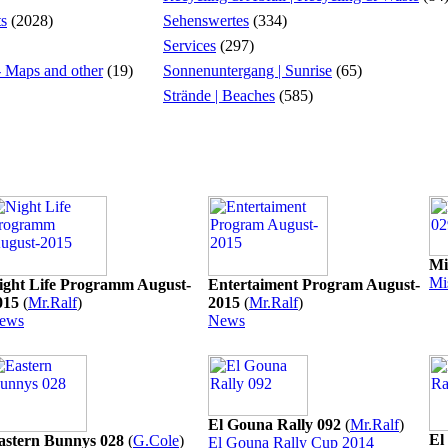
ts
(2028)
Sehenswertes
(334)
Services
(297)
 - Maps and other
(19)
Sonnenuntergang | Sunrise
(65)
Strände | Beaches
(585)
Mi
Mi
ight Life Programm August-
Entertaiment Program August-
015
(
Mr.Ralf
)
2015
(
Mr.Ralf
)
ews
News
El Gouna Rally 092
(
Mr.Ralf
)
El
astern Bunnys 028
(
G.Cole
)
El Gouna Rally Cup 2014