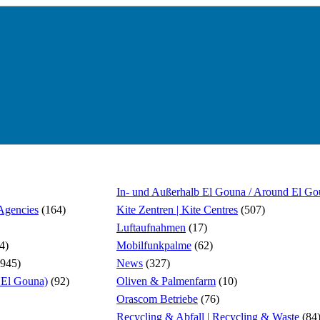
In- und Außerhalb El Gouna / Around El G
 Agencies
(164)
Kite Zentren | Kite Centres
(507)
Luftaufnahmen
(17)
4)
Mobilfunkpalme
(62)
945)
News
(327)
El Gouna)
(92)
Oliven & Palmenfarm
(10)
Orascom Betriebe
(76)
Recycling & Abfall | Recycling & Waste
(84