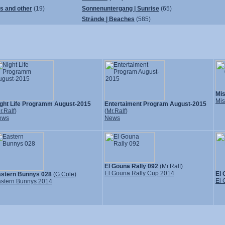
ps and other
(19)
Sonnenuntergang | Sunrise
(65)
Strände | Beaches
(585)
Mi
Mis
ght Life Programm August-2015
Entertaiment Program August-2015
r.Ralf
)
(
Mr.Ralf
)
ews
News
El Gouna Rally 092
(
Mr.Ralf
)
El Gouna Rally Cup 2014
El 
stern Bunnys 028
(
G.Cole
)
El 
stern Bunnys 2014