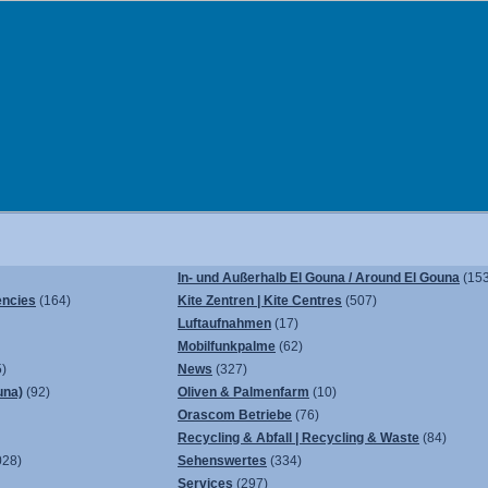
In- und Außerhalb El Gouna / Around El Gouna
(153
encies
(164)
Kite Zentren | Kite Centres
(507)
Luftaufnahmen
(17)
Mobilfunkpalme
(62)
)
News
(327)
una)
(92)
Oliven & Palmenfarm
(10)
Orascom Betriebe
(76)
Recycling & Abfall | Recycling & Waste
(84)
028)
Sehenswertes
(334)
Services
(297)