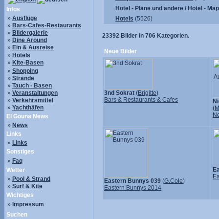
Hotel - Pläne und andere / Hotel - Ma
Infos
»
Ausflüge
Hotels
(5526)
»
Bars-Cafes-Restaurants
»
Bildergalerie
23392
Bilder in
706
Kategorien.
»
Dine Around
»
Ein & Ausreise
Neue Bilder
»
Hotels
»
Kite-Basen
»
Shopping
»
Strände
»
Tauch - Basen
»
Veranstaltungen
3nd Sokrat
(
Brigitte
)
Bars & Restaurants & Cafes
»
Verkehrsmittel
Ni
»
Yachthäfen
(
M
N
El Gouna News
»
News
Links
»
Links
Sonstiges
»
Faq
Ea
Wetter
Ea
»
Pool & Strand
Eastern Bunnys 039
(
G.Cole
)
»
Surf & Kite
Eastern Bunnys 2014
Wichtiges
»
Impressum
Suchen