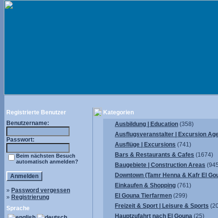
Registrierte Benutzer
Kategorien
Benutzername:
Ausbildung | Education
(358)
Ausflugsveranstalter | Excursion Ag
Passwort:
Ausflüge | Excursions
(741)
Bars & Restaurants & Cafes
(1674)
Beim nächsten Besuch
automatisch anmelden?
Baugebiete | Construction Areas
(945
Downtown (Tamr Henna & Kafr El Go
Einkaufen & Shopping
(761)
»
Password vergessen
El Gouna Tierfarmen
(299)
»
Registrierung
Freizeit & Sport | Leisure & Sports
(2
Sprache
Hauptzufahrt nach El Gouna
(25)