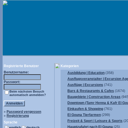
Registrierte Benutzer
Kategorien
Benutzername:
Ausbildung | Education
(358)
Ausflugsveranstalter | Excursion Ag
Passwort:
Ausflüge | Excursions
(741)
Bars & Restaurants & Cafes
(1674)
Beim nächsten Besuch
automatisch anmelden?
Baugebiete | Construction Areas
(945
Downtown (Tamr Henna & Kafr El Go
Einkaufen & Shopping
(761)
»
Password vergessen
El Gouna Tierfarmen
(299)
»
Registrierung
Freizeit & Sport | Leisure & Sports
(2
Sprache
Hauptzufahrt nach El Gouna
(25)