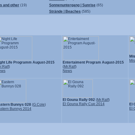
ps and other
(19)
Sonnenuntergang | Sunrise
(65)
Strände | Beaches
(585)
Mi
Mis
ght Life Programm August-2015
Entertaiment Program August-2015
r.Ralf
)
(
Mr.Ralf
)
ews
News
El Gouna Rally 092
(
Mr.Ralf
)
El Gouna Rally Cup 2014
El 
stern Bunnys 028
(
G.Cole
)
El 
stern Bunnys 2014