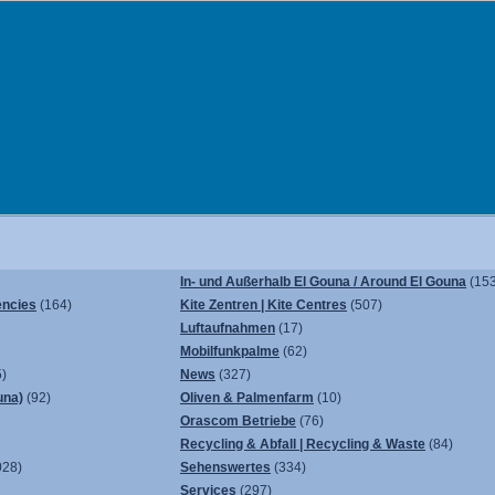
In- und Außerhalb El Gouna / Around El Gouna
(153
encies
(164)
Kite Zentren | Kite Centres
(507)
Luftaufnahmen
(17)
Mobilfunkpalme
(62)
)
News
(327)
una)
(92)
Oliven & Palmenfarm
(10)
Orascom Betriebe
(76)
Recycling & Abfall | Recycling & Waste
(84)
028)
Sehenswertes
(334)
Services
(297)