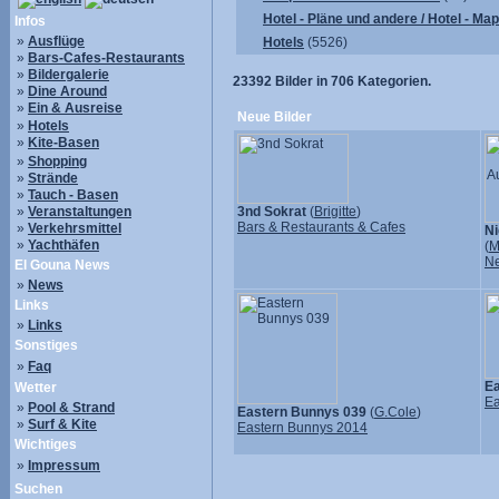
Hotel - Pläne und andere / Hotel - Ma
Infos
»
Ausflüge
Hotels
(5526)
»
Bars-Cafes-Restaurants
»
Bildergalerie
23392
Bilder in
706
Kategorien.
»
Dine Around
»
Ein & Ausreise
Neue Bilder
»
Hotels
»
Kite-Basen
»
Shopping
»
Strände
»
Tauch - Basen
»
Veranstaltungen
3nd Sokrat
(
Brigitte
)
Bars & Restaurants & Cafes
»
Verkehrsmittel
Ni
»
Yachthäfen
(
M
N
El Gouna News
»
News
Links
»
Links
Sonstiges
»
Faq
Ea
Wetter
Ea
»
Pool & Strand
Eastern Bunnys 039
(
G.Cole
)
»
Surf & Kite
Eastern Bunnys 2014
Wichtiges
»
Impressum
Suchen